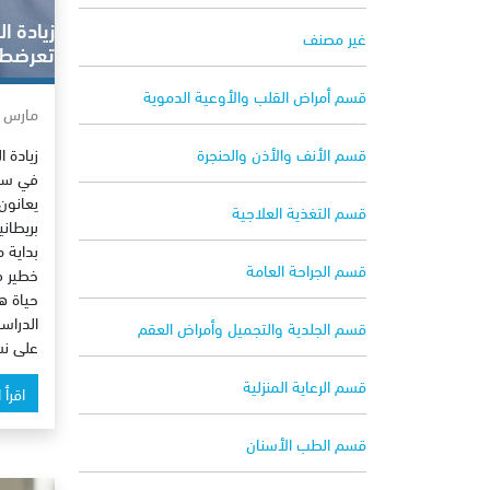
زيادة ا
غير مصنف
تعرضط 
قسم أمراض القلب والأوعية الدموية
مارس 9, 2013
زيادة 
قسم الأنف والأذن والحنجرة
في سن 
يعانون
قسم التغذية العلاجية
بريطان
بداية 
قسم الجراحة العامة
خطير ف
حياة ه
الدراس
قسم الجلدية والتجميل وأمراض العقم
على نس
قسم الرعاية المنزلية
اقرأ 
قسم الطب الأسنان