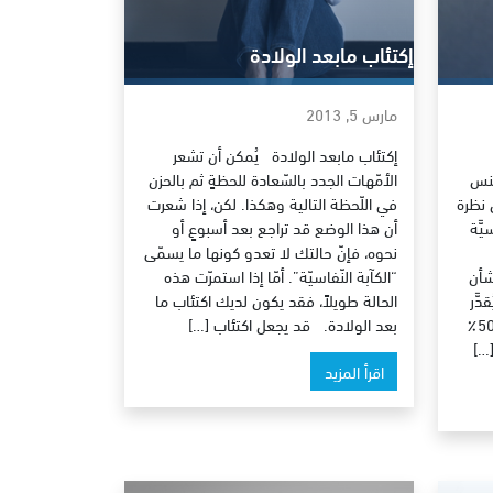
إكتئاب مابعد الولادة
مارس 5, 2013
إكتئاب مابعد الولادة يُمكن أن تشعر
جنس
الأمّهات الجدد بالسّعادة للحظةٍ ثم بالحزن
 نظرة
في اللّحظة التالية وهكذا. لكن، إذا شعرت
َّة
أن هذا الوضع قد تراجع بعد أسبوعٍ أو
نحوه، فإنّ حالتك لا تعدو كونها ما يسمّى
 بشأن
“الكآبة النّفاسيّة”. أمّا إذا استمرّت هذه
َّر
الحالة طويلاً، فقد يكون لديك اكتئاب ما
بأنَّ المشاكلَ الجنسية تصيب حوالي 50٪
بعد الولادة. قد يجعل اكتئاب […]
[…]
اقرأ المزيد