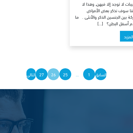
بات لا توجد إلا فيهن, وهذا لا
ننا سوف نذكر بعض الأمراض
كة بين الجنسين الذكر والأنثى . ما
م أسفل البطن؟ […]
المزيد
تعدد
السابق
1
…
25
26
27
التالي
صفحات
المقالات