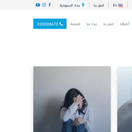
En
اتصل بنا
جدة, السعودية
920008470
أطباؤنا
اتصل بنا
نبذة عنا
المدونة