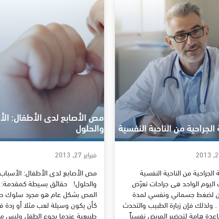
مص الأصابع لدى الأطفال: ال
 الجراحية من الناحية النفسية
والحلول
فبراير 27, 2013
 الجراحية من الناحية النفسية
مص الأصابع لدى الأطفال: الأسباب
 اليوم الواحد هى جراحات تعرّض
والحلول! حقائق بسيطة كمقدمة:
ان لضغط جسماني ونفسي لمدة
المص بشكل عام هو مجرد سلوك ط
. ولذلك فإن زيارة الطبيب والتحدث
كأن يكون وسيلة لعب مثلا أو ردة ف
عدة هامة لتحضير المريض نفسياً
طبيعية عندما يجوع الطفل وليس مر