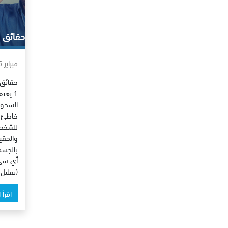
حقائق 
فبراير 25, 2013
حقائق
1.يعت
الشحوم
خاطئ ت
للشخص 
والحقي
بالجسم
(تقليل
اقرأ 