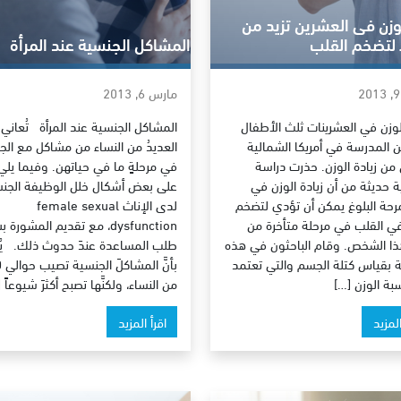
لوزن فى العشرين تزيد من
لتضخم القلب
المشاكل الجنسية عند المرأة
مارس 6, 2013
الوزن في العشرينات ثلث الأطفال
المشاكل الجنسية عند المرأة تُعاني
المدرسة في أمريكا الشمالية
العديدُ من النساء من مشاكل مع ال
 من زيادة الوزن. حذرت دراسة
في مرحلةٍ ما في حياتهن. وفيما يلي
ية حديثة من أن زيادة الوزن في
على بعض أشكال خلل الوظيفة الجنسي
مرحة البلوغ يمكن أن تؤدي لتضخم
لدى الإناث female sexual
ي القلب في مرحلة متأخرة من
dysfunction، مع تقديم المشورة
ذا الشخص. وقام الباحثون في هذه
طلب المساعدة عندَ حدوث ذلك. يُقد
ة بقياس كتلة الجسم والتي تعتمد
بة الوزن […]
من النساء، ولكنَّها تصبح أكثرَ شيوعاً 
المزيد
اقرأ المزيد