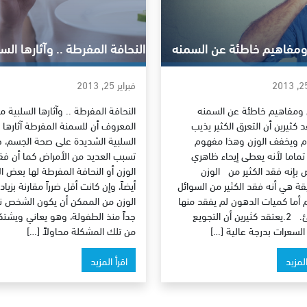
ومفاهيم خاطئة عن السمنه
النحافة المفرطة .. وآثارها السل
فبراير 25, 2013
 ومفاهيم خاطئة عن السمنه
النحافة المفرطة .. وآثارها السلبية م
قد كثيرين أن التعرق الكثير يذيب
المعروف أن للسمنة المفرطة آثارها
 ويخفف الوزن وهذا مفهوم
السلبية الشديدة على صحة الجسم، 
ماما لأنه يعطى إيحاء ظاهري
تسبب العديد من الأمراض كما أن فق
بإنه فقد الكثير من الوزن
الوزن أو النحافة المفرطة لها بعض ال
قة هي أنه فقد الكثير من السوائل
أيضاً، وإن كانت أقل ضرراً مقارنة بزياد
 أما كميات الدهون لم يفقد منها
الوزن من الممكن أن يكون الشخص نح
أي شئ. 2.يعتقد كثيرين أن التجويع
جداً منذ الطفولة، وهو يعاني ويشت
 السعرات بدرجة عالية […]
من تلك المشكلة محاولاً […]
المزيد
اقرأ المزيد