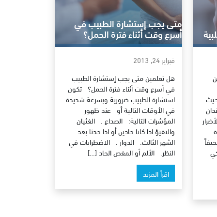
متى يجب إستشارة الطبيب في
بية
أسرع وقت أثناء فترة الحمل؟
فبراير 24, 2013
ن
هل تعلمين متى يجب إستشارة الطبيب
في أسرع وقت أثناء فترة الحمل؟ تكون
حيث
استشارة الطبيب ضرورية وبسرعة شديدة
دان
في الأوقات التالية أو عند ظهور
أضرار
المؤشرات التالية: الصداع . الغثيان
ة
والتقيؤ اذا كانا حادين أو اذا حدثا بعد
يفاً
الشهر الثالث. الدوار . الاضطرابات في
كي
النظر. الألم أو المغص الحاد […]
اقرأ المزيد