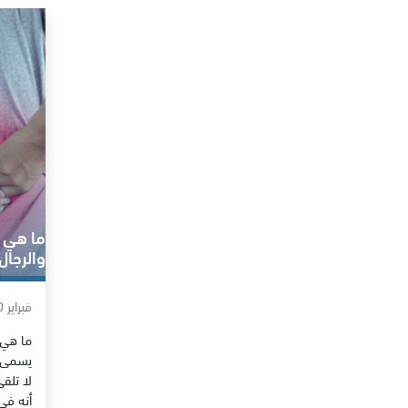
ما هي ا
والرجال
فبراير 20, 2013
ما هي 
يسمى ع
لا تلق
أنه في