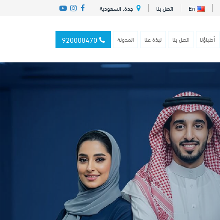
En
اتصل بنا
جدة, السعودية
920008470
أطباؤنا
اتصل بنا
نبذة عنا
المدونة