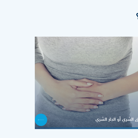
ق السُري أو الجار السُري