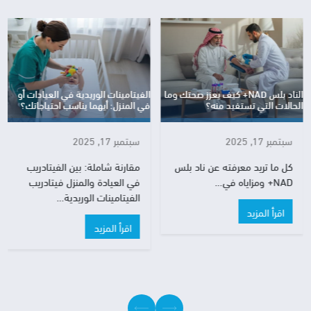
الناد بلس NAD+ كيف يعزز صحتك وما
الفيتامينات الوريدية في العيادات أو
الأش
حالات التي تستفيد منه؟
في المنزل: أيهما يناسب احتياجاتك؟
لحال
سبتمبر 17, 2025
سبتمبر 17, 2025
سب
كل ما تريد معرفته عن ناد بلس
مقارنة شاملة: بين الفيتادريب
خ
NAD+ ومزاياه في…
في العيادة والمنزل فيتادريب
ر
الفيتامينات الوريدية…
ه
اقرأ المزيد
اقرأ المزيد