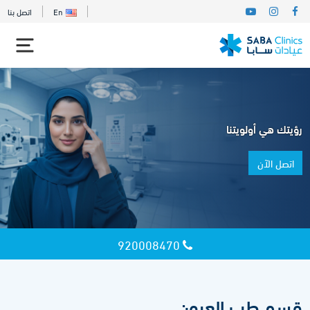
En
اتصل بنا
رؤيتك هي أولويتنا
اتصل الآن
920008470
قسم طب العيون