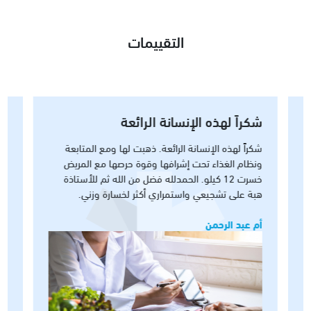
التقييمات
شكراً لهذه الإنسانة الرائعة
أنا سو
أمجد ك
شكراً لهذه الإنسانة الرائعة. ذهبت لها ومع المتابعة
التعام
ونظام الغذاء تحت إشرافها وقوة حرصها مع المريض
خسرت 12 كيلو. الحمدلله فضل من الله ثم للأستاذة
أنا سويت
هبة على تشجيعي واستمراري أكثر لخسارة وزني.
دكتور مم
بألم بسي
أم عبد الرحمن
و كان الد
ن
مستمر ف
عبد الرح