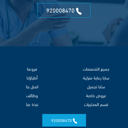
920008470
جميع التخصصات
فروعنا
سابا رعاية منزلية
أطباؤنا
سابا تجميل
اتصل بنا
عروض خاصة
وظائف
قسم المختبرات
نبذة عنا
920008470