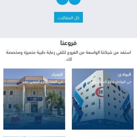
كل المقالات
فروعنا
استفد من شبكتنا الواسعة من الفروع لتلقي رعاية طبية متميزة ومخصصة
لك.
البوادي
الزهراء
حي البوادي شارع الستين, جدة
حي الزهراء شارع البترجي, جدة