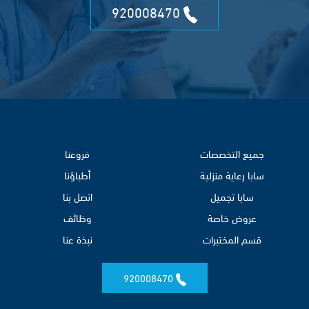
920008470
جميع التخصصات
فروعنا
سابا رعاية منزلية
أطباؤنا
سابا تجميل
اتصل بنا
عروض خاصة
وظائف
قسم المختبرات
نبذة عنا
920008470