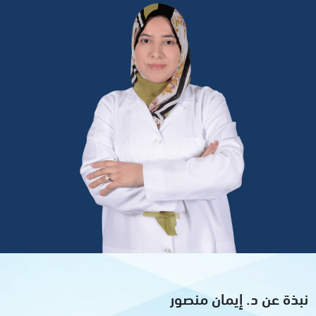
نبذة عن د. إيمان منصور