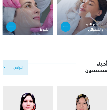
التقشير البارد
والكيميائي
الخيوط
أطباء
متخصصون