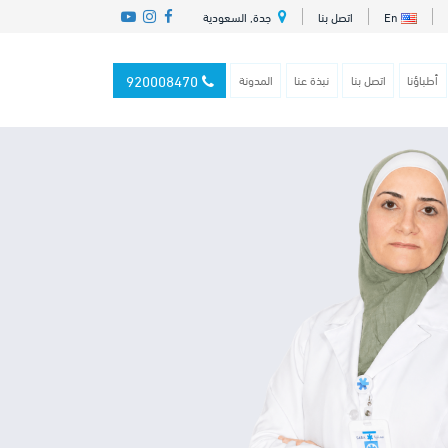
En
اتصل بنا
جدة, السعودية
920008470
أطباؤنا
اتصل بنا
نبذة عنا
المدونة