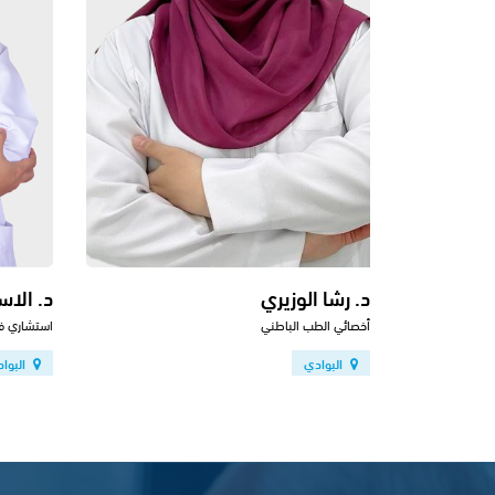
د. رشا الوزيري
د. الا
أخصائي الطب الباطني
استشاري ف
البوادي
البوا