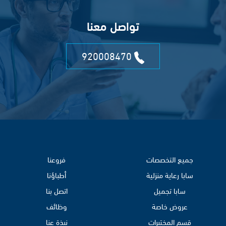
تواصل معنا
920008470
جميع التخصصات
فروعنا
سابا رعاية منزلية
أطباؤنا
سابا تجميل
اتصل بنا
عروض خاصة
وظائف
قسم المختبرات
نبذة عنا