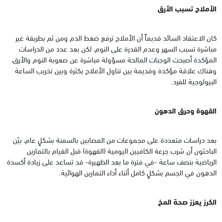
الأملاح تسبب الأرق
كان الاعتقاد السائد قديماً أن الأملاح ترفع ضغط الدم ومن ثم بطريقة غير
مباشرة تسبب السهر وعدم القدرة على النوم، لكن بعد عدد من الدراسات
المؤكدة أصبحت الوجبات المالحة مسؤولة مباشرة عن صعوبة النوم والأرق،
وهناك علاقة مؤكدة وقديمة بين تناول الأملاح بكثرة وبين تخريب الساعة
البيولوجية للفرد.
القهوة وحرق الدهون
بعد دراسات متعددة على مجموعات من المصابين بالسمنة بشكلٍ عام، بيّن
الباحثون أن شرب جرعة الكافيين اليومية (القهوة) قبل القيام بالتمارين
الرياضية بنصف ساعة -في فترة ما بعد الظهيرة- قد تساعد على زيادة أكسدة
الدهون في الجسم بشكلٍ كامل أثناء أداء التمارين الهوائية.
الكرز يعزز صحة المخ