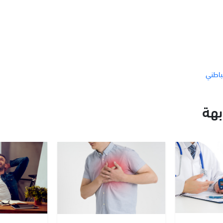
باطني
هة