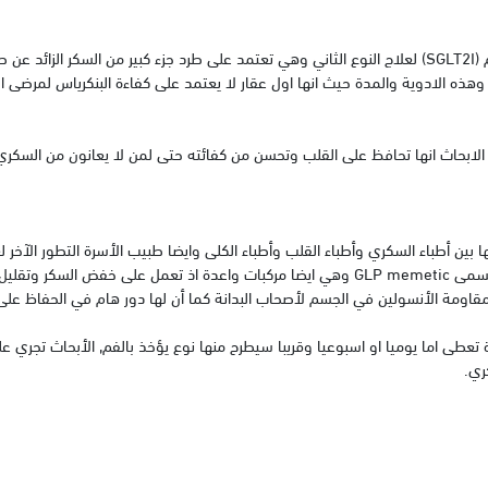
إلى أن ظهرت مركبات بالفم (SGLT2I) لعلاج النوع الثاني وهي تعتمد على طرد جزء كبير من السكر الز
هذه الادوية والمدة حيث انها اول عقار لا يعتمد على كفاءة البنكرياس لمرضى ال
الابحاث انها تحافظ على القلب وتحسن من كفائته حتى لمن لا يعانون من السكري 
ين أطباء السكري وأطباء القلب وأطباء الكلى وايضا طبيب الأسرة التطور الآخر لع
هو ظهور مركبات بالحقن تسمى GLP memetic وهي ايضا مركبات واعدة اذ تعمل على خفض ا
قاومة الأنسولين في الجسم لأصحاب البدانة كما أن لها دور هام في الحفاظ على
تعطى اما يوميا او اسبوعيا وقريبا سيطرح منها نوع يؤخذ بالفم, الأبحاث تجري
ري.