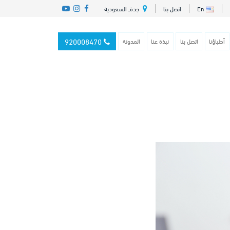
En
اتصل بنا
جدة, السعودية
920008470
أطباؤنا
اتصل بنا
نبذة عنا
المدونة