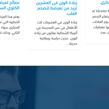
سكري
نصائح لمرضى
زيادة الوزن فى العشرين
الكلوي الس
تزيد من تعرضط لتضخم
ul li{color
القلب
تفاع التحضر
يعتبر هذا الم
وخ العادات
الخطيرة التي 
زيادة الوزن في العشرينات ثلث
كلها معطيات
السكري سواء من
الأطفال في سن المدرسة في
 عدد
الثاني، وذلك 
أمريكا الشمالية يعانون من زيادة
الوزن. حذرت دراسة بريطانية
حديثة…