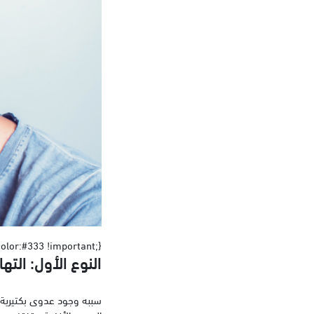
{color:#333 !important;}
النوع الأول: الت
سببه وجود عدوى بكتيرية أ