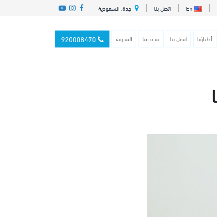
En
اتصل بنا
جدة, السعودية
920008470
أطباؤنا
اتصل بنا
نبذة عنا
المدونة