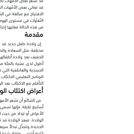
قد تعاني بعض الأمّهات الج
الاهتياج مع مبالغة في الشك
التّغيّرات في مستوى الهرمو
من هذه الحالة فعليها إخبا
مقدمة
إن ولادة طفل جديد قد يكو
مختلفة، مثل السعادة والخ
الخفيف بعد ولادة أطفالهن
أطول لدى عشرة بالمئة من ا
الجسدية والعاطفية التي ت
البرنامج التعليمي الاكتئ
التأقلم مع الاكتئاب بعد ا
أعراض اكتئاب الو
من الشائع أن تشعر الأمهات
أسابيع قليلة، فإنها تسمى “
الأعراض أو تزداد من حيث ا
الولادة. فبعد الولادة قد
الجديدة وتتبدَّل تبدلاً سري
كثيرة أخرى. وتزداد شدة ا