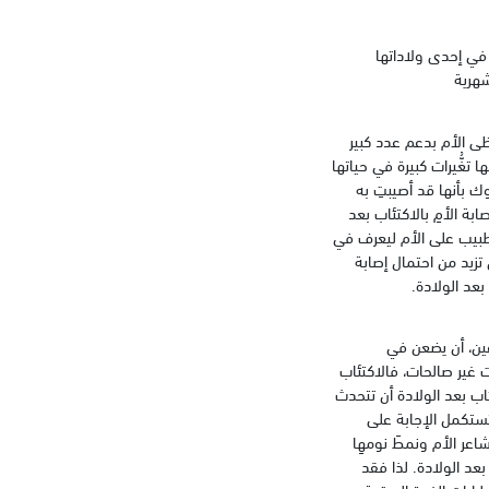
 في إحدى ولاداتها
لشهرية
 الأم بدعم عدد كبير
تغُّيرات كبيرة في حياتها
ك بأنها قد أصيبتِ به
ة الأمِ بالاكتئاب بعد
لطبيب على الأم ليعرف في
 تزيد من احتمال إصابة
 بعد الولادة.
وعين، أن يضعن في
ات غير صالحات، فالاكتئاب
ئاب بعد الولادة أن تتحدث
ستكمل الإجابة على
اعر الأم ونمطَ نومهِا
عد الولادة. لذا فقد