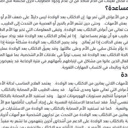
ء فحص لعينات من الدم للتأكد من أن عدم وجود اضطرابات أخرى محتملة مثل اضطر
لمساعدة؟
من الأعراض التي تمر بها. إن الاكتئاب بعد الولادة ليس دليلاً على ضعف الأم 
 بعض الأمهات. وحتى حين تشعر الأم بالحرج أو العصبية من التحدث إلى الطبيب، ف
نت تعاني من أعراض الاكتئاب بعد الولادة. وتبقى المعلومات التي تخبر بها الأم الطب
لطبيب هو أن يهتم بمساعدتها. إذا لم يُعالج الاكتئاب بعد الولادة فقد يزداد سوءا
 في بعض الحالات إذا لم يُعالج. وقد يصبح الاكتئاب بعد الولادة مشكلةً مزمنة إذا
ة يؤثر بشكل سلبي على الأم وعلى عائلتهاِ. وقد يعيقُ الاكتئاب بعد الولادة عملية 
ة الاكتئاب بعد الولادة قد يسبب توتراً في علاقات الأم الشخصية، بما فيها الم
أطفال الذين عانوا من مشاكل في ارتباطهم بأمهاتهم في فترة الرضاعة قد يتعرضون
ة وبالبطء في اكتساب المهارات اللغوية.
دة
ات اللاتي يعانين من الاكتئاب بعد الولادة. يعتمد العلاج المناسب لحالة الأم 
الأعراض التي تعاني منها ومدى شدَّتها. قد يصف الطبيب للأم المصابة بالاكتئاب ب
اً هرمونياً لتنظيم مستويات الهورمونات لديهاِ. وقد تستفيد الأم المصابة بالاكتئ
نفسي أيضاً. فقد تساعدها الاستشارة النفسية على إيجاد أساليب لتأقلمها مع ال
قعية. كما قد تستفيد الأم المصابة بالاكتئاب بعد الولادة من الاستشارات في
 يعانين من الاكتئاب بعد الولادة من التحدث عن تجاربِهن الشخصية مع أمهات أخريات
بة بالاكتئاب بعد الولادة على الدعم من أشخاصٍ آخرين يتفهمون ما تشعر به مفيدٌ 
لادة القيام ببعض الأمور في المنزل للتأقلم مع الاكتئاب والتخفيف من شدة بعض أ