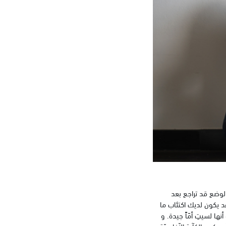
الوضع قد تراجع بعد
فقد يكون لديك اكتئاب ما
ها لسيتِ أمّاً جيدة. و
بعكس الكآبة النّفاسيّة.