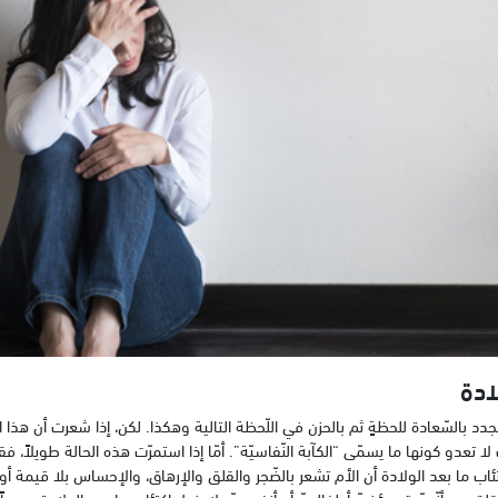
ادة
جدد بالسّعادة للحظةٍ ثم بالحزن في اللّحظة التالية وهكذا. لكن، إذا شعرت أن هذا 
 لا تعدو كونها ما يسمّى “الكآبة النّفاسيّة”. أمّا إذا استمرّت هذه الحالة طويلاً، 
ب ما بعد الولادة أن الأم تشعر بالضّجر والقلق والإرهاق، والإحساس بلا قيمة أو أن
 من أنّهنّ قد يؤذينّ أطفالهنّ أو أنفسهنّ. لا يزول اكتئاب ما بعد الولادة سريعاً، 