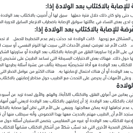
 للإصابة بالاكتئاب بعد الولادة إذا:
 حتى ولو كان ذلك خلال فترة حملِها سبق لها أن أُصيبتِ بالاكتئاب بعد الولادة
 لدى بعض النساء في عائلتها سوابق الإصابة باضطراب الانزعاج السابق للدورة ا
ُرضة للإصابة بالاكتئاب بعد الولادة إذا:
المشاكل مع زوجها. كانت الولادة قد حدثت رغم عدم التخطيط للحمل. لا تحظى
اء. كانت الأم قد تعرضتِ لبعض الأحداث التي سببت لها التوتر النفسي، أو سببت لها 
 على الأم إذا ساورها القلق من الإصابة بالاكتئاب بعد الولادة أو ساورتها الشكو
ا حول ذلك. فهناك بعض الاختبارات البسيطة التي تساعد الطبيبَِ على تشخيص إصاب
 للاكتئاب بعد الولادة هو أداة تشخيصيٌة بسيطة يتألف من عشرة أسئلة يطرحها ا
اب بعد الولادة أو أن هناك احتمال لإصابتها به. هناك الكثير من عوامل الخطر التي
دة. وعلى الأمهات أن يحرصن على التحدث مع الطبيب حول مخاطر إصابتهن بالاكتئاب
ولادة
 يعانين من أعراضٍ القلق، والاكتئاب (الكآبة)، والهلع، والأرق لمدة تزيد عن أسب
ابات بالاكتئاب بعد الولادة. إذ أن إصابتهن بالاكتئاب بعد الولادة لايعني أنهن أمه
ب عدم تجاهلها لإنه يمكن معالجتها. وينبغي على الأم التي تظن أنهاِ مصابة بالاكت
تجد الأم أن ِ الطبيب مهتم بالحديث معها بهذا الخصوص، وأنه سيطلب منها أن ت
نبرة للاكتئاب بعد الولادة أو غيره من المقاييس. يتضمن الاستبيان أسئلة حول مش
اكل الصحية الأخرى التي قد تسبِّب شكلاً من أشكال الاكتئاب مشابهاً للاكتئاب ب