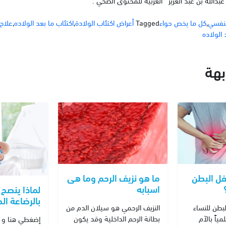
نفسي
,
كل ما يخص حواء
Tagged
أعراض اكتئاب الولادة
,
اكتئاب ما بعد الولاده
,
علاج 
 الولاده
هة
فل البطن
ما هو نزيف الرحم وما هى
اسبابه
لماذا ينصح 
بالرضاعة ال
بطن للنساء
النزيف الرحمي هو سيلان الدم من
اً بالآم
بطانة الرحم الداخلية وقد يكون
إضغطي هنا و 