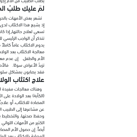
يطلب الطبيب من الأم إجرا
لمَ عليكِ طلبُ ا
تشعر بعض الأمهات بالحرج 
إذ يشيع هذا الاكتئاب لدى
تسعي لعلاج حالتها،ِ إذا كا
تتذكر أن الواجب الرئيسي ل
يدوم الاكتئاب عاماً كاملاً
معالجة الاكتئاب بعد الولاد
الأم والطفل. إن عدم معالج
تزيدُ الأعراض سوءًا. فال
فقد يصابون بمشاكل سلوكي
علاج اكتئاب الولا
وهناك معالجات مفيدة للأمه
(الكآبة) بعد الولادة على 
المضادة للاكتئاب، أو علاج
عن مشاعرها إلى الطبيب ال
وحفظ صحتها، والتخطيط بوا
الكثير من الأمهات اللواتي
أيضاً. إن حصول الأم المصا
المصابة بالاكتئاب بعد الو