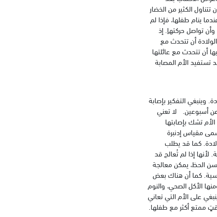
تتناول الكثير من الخضار
دما ينام طفلها، فإذا لم
أن تواصل حركتهاِ. إذ
الولادة أن تتحدث مع
ها أن تتحدث مع عائلتها
 تستفيد الأم المصابة
ة. وينبغي التفكير بإصابة
 عن أسبوعين. لا تعني
 الأم تشك بإصابتها
سمى مقياس إدنبرة
لادة. كما قد يطلب
لأنها إذا لم تُعالج قد
لحسن الحظ، يمكن معالجة
فسية. كما أن هناك بعض
منها الأكل الصحي، والنوم
نبغي على الأم التي تعاني
قتٍ ممتع أكثر مع طفلها.