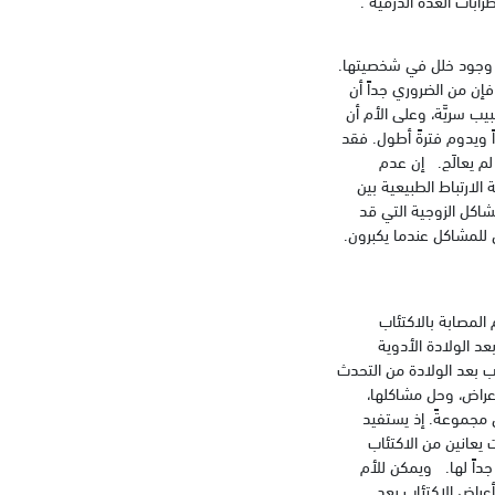
ابات الغدة الدرقية .
أو وجود خلل في شخصيتها.
إن من الضروري جداً أن
يب سريَّة، وعلى الأم أن
ً ويدوم فترةً أطول. فقد
 لم يعالَج. إن عدم
الارتباط الطبيعية بين
شاكل الزوجية التي قد
 للمشاكل عندما يكبرون.
المصابة بالاكتئاب
عد الولادة الأدوية
اب بعد الولادة من التحدث
أعراض، وحل مشاكلها،
 مجموعةً. إذ يستفيد
 يعانين من الاكتئاب
جداً لها. ويمكن للأم
عراض الاكتئاب بعد