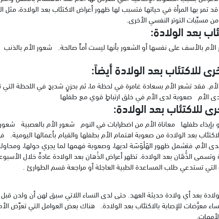
د تمر بها المرأة في حياتها فتسبب لها ظهور أعراض الاكتئاب بعد الولادة، مثل ا
من مسبِّبات التوتر النفسي الأخرى.
اب بعد الولادة:
لأم بالأسف على نفسها أو الشعور بأنها ليست أماً صالحة. شعور الأم بالذنب
ى للاكتئاب بعد الولادة أيضاً:
الأم. فقد تشعر الأم بسعادة غامرة في لحظة ما، ثم بحزنٍ شديدٍ في اللحظة التي
لدى الأم صعوبة لدى الأم في خلق ارتباطٍ قوي مع طفلها
ى للاكتئاب بعد الولادة:
أو بإيذاء طفلها معاناة الأم من اضطرابات في النوم شعور الأم بالعصبية شعور
اكتئاب بعد الولادة من صعوبة اهتمام الأم بطفلها والقيام بأعمالها اليومية. ف
دى الأم، فتشمل ظهور الهَلْوَسَة لديها، وصعوبة فهمها لما يجري حولها، ومحاولة إ
وتسمى الذُُّهَان بعد الولادة. تظهر أعراض الذُهان بعد الولادة عادةً خلال الأسبوعي
ات التي تستدعي طلب المساعدة الطبية العاجلة أو مراجعة قسم الطوارئ .
لادة بعد أي ولادة حديثة العهد. حتى لدى النساء اللاتي سبق لهن أن ولدن قبل 
ساء معرَّضات للإصابة بالاكتئاب بعد الولادة. هناك بعض العوامل التي تعرِّض الأم 
الأمهات.