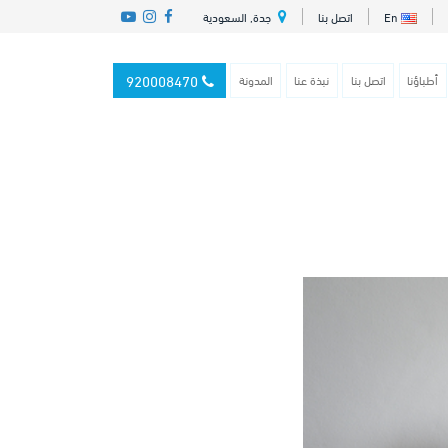
En
اتصل بنا
جدة, السعودية
920008470
أطباؤنا
اتصل بنا
نبذة عنا
المدونة