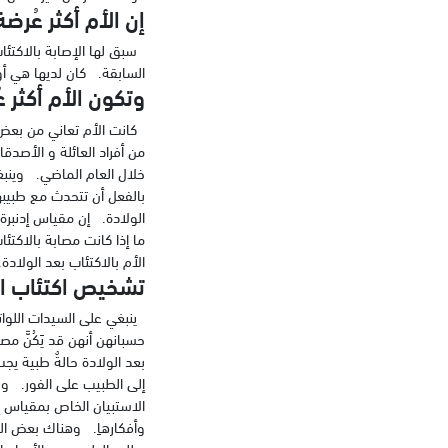
إن الأم أكثر عُرضة
سبق لها الإصابة بالاكتئاب
السابقة. كان لديها هي أو
وتكون الأم أكثر ع
كانت الأم تعاني من بعض 
من أفراد العائلة و الأصدق
خلال العام الماضي. وينبغي
بالفعل أن تتحدث مع طبيبه
الولادة. إن مقياس إدنبرة
ما إذا كانت مصابة بالاكتئ
الأم بالاكتئاب بعد الولا
تشخيص اكتئاب ال
ينبغي على السيدات اللواتي
حسبانهن أنهن قد يَكُنَّ مص
بعد الولادة حالةٌ طبية يج
إلى الطبيب على الفور. وس
الاستبيان الخاص بمقياس إد
وأفكارهاِ. وهناك بعض المش