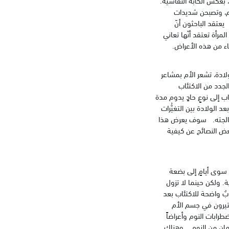
ّوم، وتصبحن شديدات
يعتقد الباحثون أنّ
مرأة تعتقد أنّها تعاني
فاء من هذه الأعراض.
لادة، تشعر الأم بمشاعر
لجدد من الاكتئاب
 إلى نوعٍ حادٍ يدوم مدة
الولادة بين التغيُّرات
 معالجته. سوف يعرض هذا
عض النصائح عن كيفية
 سوى أيامٍ إلى بضعة
ة. ولكن حينما لا تزول
بٌ واضحة للاكتئاب بعد
ستيرون في جسم الأم
ضطرابات النوم وأعراضاً
رمان من النوم. وهناك