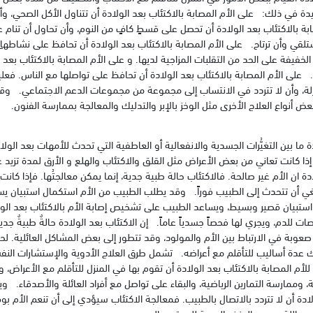
يدة في ذلك: على الأم المصابة بالاكتئاب بعد الولادة أن تتناول الأكل الصحي، وأن 
ة بالاكتئاب بعد الولادة أن تحصل على قسطٍ كافٍ من النوم، وأن تحاول أن تنام عن
لقي وأن ترتاح. على الأم المصابة بالاكتئاب بعد الولادة أن تحافظ على نشاطهاِ و
لخفيفة على الحد من التقلبات المزاجية لديها. و على الأم المصابة بالاكتئاب بعد 
ن. على الأم المصابة بالاكتئاب بعد الولادة أن تحافظ على تواصلها مع الناس. فعلي
ُزلة، وأن لا تتردد في الانتساب إلى مجموعة من مجموعات الدعم الاجتماعي. وقد
بعض أنواع العلاج الأخرى مثل الوخز بالإبر والتدليك والمعالجة بممارسة الفنون.
ما بين التغيُّرات الجسدية والانفعالية أو العاطفية التي تحدث للأمهات بعد الولاد
ة إذا كانت تعاني من بعض الأعراض مثل القلق والاكتئاب والهلع و الأرق لمدة تزيد
لادة ان الأم غير صالحة. فالاكتئاب حالة طبية جدية، إنما يمكن معالجتُها. فإذا كانت
نبغي أن تتحدث إلى الطبيب فوراً. وقد يطلب الطبيب من الأم استكمال استبيان ي
 استبيان قصير وبسيط، ويساعد الطبيب على تشخيص إصابة الأم بالاكتئاب بعد الو
ت للدم، ويجري لها فحصاً جسدياً عاماً. إن الاكتئاب بعد الولادة حالةٌ طبيةٌ جدية. 
 صعوبة في الارتباط بين الأم والمولود، وقد تتطور إلى بعض المشاكل العائلية. 
اك عدة أساليب للتأقلم مع أعراضه. تشمل طرق العلاج الأدوية والإستشارات الن
للأم المصابة بالاكتئاب بعد الولادة أن تقوم بها في المنزل للتأقلم مع الأعراض، و
 وممارسة التمارين الرياضية، والبقاء على تواصل مع أفراد العائلة والأصدقاء. وي
ادة أن لا تتردد بالاتصال بالطبيب. فمعالجة الاكتئاب سيؤدي إلى أن تنعم الأم بو
اللة بن عبد العزيز العربية للمحتوى الصحي .