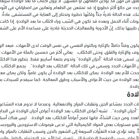
دد من حالةٍ أكثر خطورةٍ إذ قد تمتنعن عن الطعام وتعانين من اضطراباتٍ في الن
. هذه الحالة نادرةٌ جدّاً ولكنّها خطيرة وتحتاج إلى العناية في المستشفى عادةً. 
نات أثناء الحمل وبعده قد تكون هي السّبب وراء اكتئاب ما بعد الولادةِ. إذا كانت ال
ر طبيبها بذلك. إنّ الأدوية والمعالجات الحديثة قادرة على مساعدة الأم على الش
ن وقتاً حافلاً بالإثارة وبالتوتر النفسي في نفس الوقت لدى الأمهات. فبعد الو
وف والإثارة والقلق، وحتى الاكتئاب. يعاني أكثر من خمسين بالمئة من الأمهات ا
. تسمى هذه الحالة “أحزان الولادة” وتدوم بضعة أسابيع فقط. يتطور هذا الاكتئاب
لأمهات الجدد ويسمى في تلك الحالة “الاكتئاب بعد الولادة”. يجمع الاكتئاب بعد 
حدث للأم بعد الولادة. يمكن للاكتئاب بعد الولادة أن يكون غامراً، ولكن يمكن
اب بعد الولادة من حيث الأعراض والأسباب وطرق المعالجة. كما سيقدم للسيدات ب
لولادة.
لادة
 الجدد بمشاعر الحزن وتقلبات المزاج والانفعالية. وعندما لا تدوم هذه المشاعر
أحزان الولادة”. تشبه أعراض الاكتئاب بعد الولادة أعراض أحزان الولادة في البداي
لعدد ومن حيث الشدّةً، فانها تصبح أعراضاً للاكتئاب بعد الولادة. ليس هناك أسبا
 تتغير مستويات بعض المواد الكيميائية التي تدعى هرمونات الاستروجين والبروج
عاً. وقد تؤدي هذه التغيُّرات السريعة إلى الشعور بالحزن وتسبب التقلبات بالمزاج وا
لأعراض بسبب الضغوط الإضافية التي تتعرض لها الأم عند الاهتمام بالطفل والح