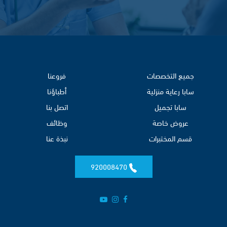
جميع التخصصات
فروعنا
سابا رعاية منزلية
أطباؤنا
سابا تجميل
اتصل بنا
عروض خاصة
وظائف
قسم المختبرات
نبذة عنا
920008470