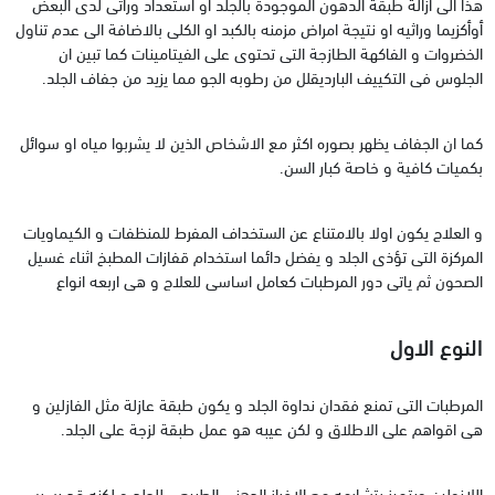
هذا الى ازالة طبقة الدهون الموجودة بالجلد او استعداد وراثى لدى البعض
أوأكزيما وراثيه او نتيجة امراض مزمنه بالكبد او الكلى بالاضافة الى عدم تناول
الخضروات و الفاكهة الطازجة التى تحتوى على الفيتامينات كما تبين ان
الجلوس فى التكييف البارديقلل من رطوبه الجو مما يزيد من جفاف الجلد.
كما ان الجفاف يظهر بصوره اكثر مع الاشخاص الذين لا يشربوا مياه او سوائل
بكميات كافية و خاصة كبار السن.
و العلاج يكون اولا بالامتناع عن الستخداف المفرط للمنظفات و الكيماويات
المركزة التى تؤذى الجلد و يفضل دائما استخدام قفازات المطبخ اثناء غسيل
الصحون ثم ياتى دور المرطبات كعامل اساسى للعلاج و هى اربعه انواع
النوع الاول
المرطبات التى تمنع فقدان نداوة الجلد و يكون طبقة عازلة مثل الفازلين و
هى اقواهم على الاطلاق و لكن عيبه هو عمل طبقة لزجة على الجلد.
اللانولين ويتميز بتشابهه مع الافراز الدهنى الطبيعى للجلد و لكنه قد يسبب