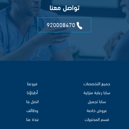
تواصل معنا
920008470
جميع التخصصات
فروعنا
سابا رعاية منزلية
أطباؤنا
سابا تجميل
اتصل بنا
عروض خاصة
وظائف
قسم المختبرات
نبذة عنا