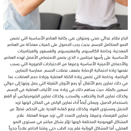
اتباع نظام غذائي صحي ومتوازن غني بكافة العناصر الأساسية التي تضمن
النمو المتكامل للجسم، بحيث يجب الحصول على كميات معتدّلة من العناصر
المعدنية، وخاصة الكالسيوم، والمغنيسيوم، والفسفور، والفيتامينات
الأساسية على رأسها فيتامين د الذي يضمن الامتصاص الأفضل لهذه العناصر،
والأحماض الأمينية الأساسية وغيرها من الاحتياجات الضرورية التي يسبب
نقصها زيادة احتمالية الإصابة بضعف عضلات الجسم. ممارسة التمارين
الرياضية، وخاصة التي تضمن زيادة الكتلة العضلية وزيادة حجم العضلات، بما
في ذلك تمارين رفع الأثقال، أو رفع الأوزان الثقيلة التي يصل وزنها إلى حوالي
تسعين بالمئة، حيث يساهم ذلك في زيادة عدد الألياف العضلية في الجسم،
وكذلك تمارين النط والخطف، والسحب، وكذلك تمارين البليوميتركس، أو القفز
باستخدام الدمبل، ويمكن أيضاً أداء تمارين الركض في المكان كونها تزيد
التحمل ومستوى القوة، وكذلك ترفع كفاءة القدرة على التحكم، فضلاً عن
تمارين القرفصاء وغيرها، وتمارين التمدد التي تزيد مرونة العضلة. علاج
المشاكل الهرمونية المختلفة كونها تؤثر بشكل مباشر في مستوى النمو
العضلي، أما المشاكل الوراثية فلم يجد الطب حتى وقتنا الحاضر علاجاً جذرياً