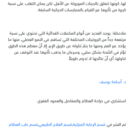
لها، كونها تتعلق بالجينات الموروثة عن الأهل، لكن يمكن التغلب على نسبة
كبيرة من تأثيرها عبر القيام بالممارسات الحياتية السابقة.
ملاحظة: يوجد العديد من أنواع المكملات الغذائية التي تحتوي على نسبة
مرتفعة جداً من البروتينات المختلفة التي تساهم في النمو العضلي، منها ما
يؤخذ عبر الفم ومنها ما يتمّ تناوله عن طريق الإبر، إلا أنّ معظم هذه الطرق
تؤثر في الصّحة بشكل سلبي، وسرعان ما يذهب تأثيرها عند التوقف عن
تناولها، أي أنّ نتائجها لا تدوم طويلاً.
د. أسامة يوسف
استشاري في جراحة العظام والمفاصل والعمود الفقري
تم النشر في
قسم الرعاية المنزلية
,
قسم العلاج الطبيعي
,
قسم طب العظام