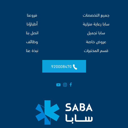
جميع التخصصات
فروعنا
سابا رعاية منزلية
أطباؤنا
سابا تجميل
اتصل بنا
عروض خاصة
وظائف
قسم المختبرات
نبذة عنا
920008470