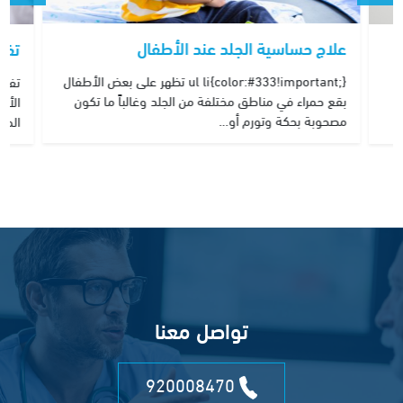
علاج حساسية الجلد عند الأطفال
تفت
ul li{color:#333!important;} تظهر على بعض الأطفال
تفتي
بقع حمراء في مناطق مختلفة من الجلد وغالباً ما تكون
الأم
مصحوبة بحكة وتورم أو…
المن
تواصل معنا
920008470