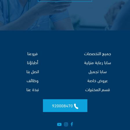
جميع التخصصات
فروعنا
سابا رعاية منزلية
أطباؤنا
سابا تجميل
اتصل بنا
عروض خاصة
وظائف
قسم المختبرات
نبذة عنا
920008470