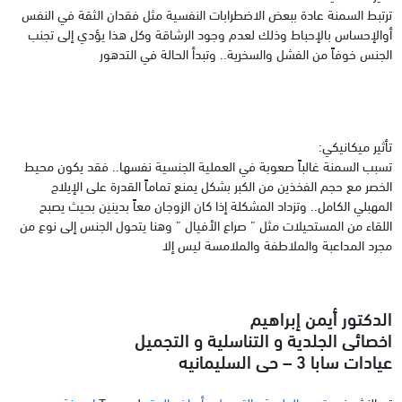
ترتبط السمنة عادة ببعض الاضطرابات النفسية مثل فقدان الثقة في النفس
أوالإحساس بالإحباط وذلك لعدم وجود الرشاقة وكل هذا يؤدي إلى تجنب
الجنس خوفاً من الفشل والسخرية.. وتبدأ الحالة في التدهور
تأثير ميكانيكي:
تسبب السمنة غالباً صعوبة في العملية الجنسية نفسها.. فقد يكون محيط
الخصر مع حجم الفخذين من الكبر بشكل يمنع تماماً القدرة على الإيلاج
المهبلي الكامل.. وتزداد المشكلة إذا كان الزوجان معاً بدينين بحيث يصبح
اللقاء من المستحيلات مثل ” صراع الأفيال ” وهنا يتحول الجنس إلى نوع من
مجرد المداعبة والملاطفة والملامسة ليس إلا
الدكتور أيمن إبراهيم
اخصائى الجلدية و التناسلية و التجميل
عيادات سابا 3 – حى السليمانيه
تم النشر في
قسم الجلدية والتجميل وأمراض العقم
Tagged
اسمنة و