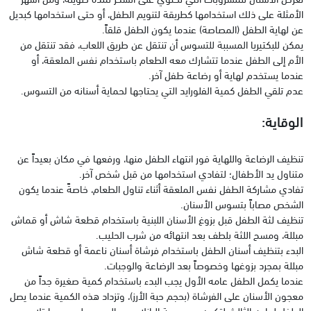
الأمثلة على ذلك استخدامها كطريقة لتنويم الطفل، أو حتى استخدامها كبديل
عن لهاية الطفل (المصاصة) عندما يكون الطفل قلقاً.
يمكن للبكتيريا المسببة للتسوس أن تنتقل عن طريق اللعاب، فقد تنتقل من
الأم إلى الطفل عندما تتشارك معه الطعام باستخدام نفس الملعقة، أو
عندما يستخدم لهاية أو رضاعة طفل آخر.
عدم تلقي الطفل كمية الفلورايد التي يحتاجها لحماية أسنانه من التسوس.
الوقاية:
تنظيف الرضاعة واللهاية فور انتهاء الطفل منها، ورفعها في مكان بعيداً عن
متناول يد الأطفال؛ لتفادي استخدامها من قبل شخص آخر.
تفادي مشاركة الطفل نفس الملعقة أثناء تناول الطعام، خاصةً عندما يكون
الشخص مصاباً بتسوس الأسنان.
تنظيف لثة الطفل قبل بزوغ الأسنان اللبنية باستخدام قطعة شاش أو قماش
مبللة، ومسح اللثة بلطف بعد انتهائه من شرب الحليب.
البدء بتنظيف أسنان الطفل باستخدام فرشاة أسنان ناعمة أو قطعة شاش
مبللة بمجرد بزوغها وخصوصاً بعد الرضاعة والوجبات.
عندما يكمل الطفل عامه الأول يجب البدء باستخدام كمية صغيرة جداً من
معجون الأسنان على الفرشاة (بحجم حبة الأرز)، وتزداد هذه الكمية عندما يصل
الطفل لعامه الثالث لتكون بحجم حبة البازلاء، مع الحرص على عدم ابتلاع