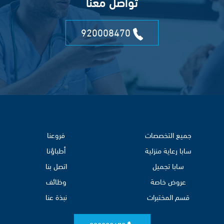
تواصل معنا
920008470
جميع التخصصات
فروعنا
سابا رعاية منزلية
أطباؤنا
سابا تجميل
اتصل بنا
عروض خاصة
وظائف
قسم المختبرات
نبذة عنا