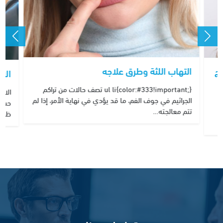
التهاب اللثة وطرق علاجه
اج
الا
ul li{color:#333!important;} تصف حالات من تراكم
الار
الجراثيم في جوف الفم، ما قد يؤدي في نهاية الأمر، إذا لم
حساس
تتم معالجته…
ظهور