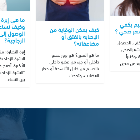
ما هي إبرة 
يم يكفي
وكيف تساع
كيف يمكن الوقاية من
عر صحي ؟
الوصول إلى 
الإصابة بالفتق أو
الزجاجية؟
مضاعفاته؟
يكفي للحصول
شعرالصحي
إبرة النضارة: م
ما هو الفتق؟ هو بروز عضو
،وكثيراً
البشرة الزجاجي
داخلي أو جزء من عضو داخلي
غذية عن مدى…
الأخيرة، أصبح 
بالجسم من خلال الأنسجة أو جدار
“البشرة الزجاجي
العضلات، وتحدث…
بين النساء…