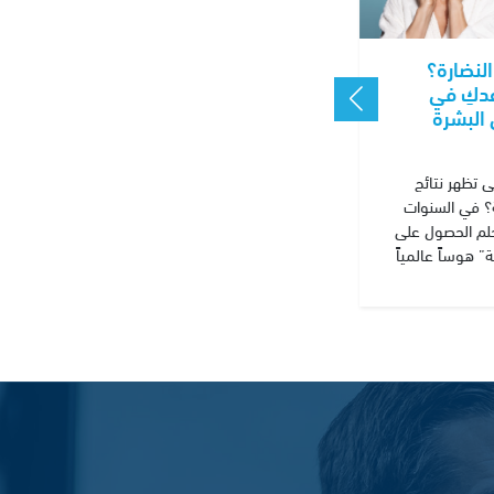
النضارة؟
دكِ في
البشرة
تى تظهر نتائج
ة؟ في السنوات
حلم الحصول على
ة” هوساً عالمياً