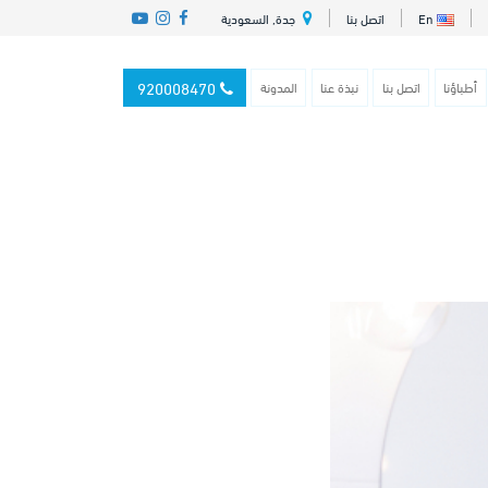
En
اتصل بنا
جدة, السعودية
920008470
أطباؤنا
اتصل بنا
نبذة عنا
المدونة