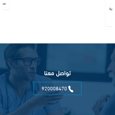
مستق
حية
ء
تواصل معنا
920008470