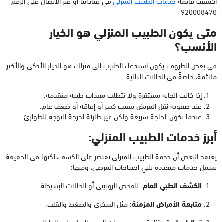
اكتشف قائمة
خدمات الطبيب المنزلي
في عياداتنا أو عبر الاتصال على الرقم
920008470
متى يكون الطبيب المنزلي هو الخيار
الأنسب؟
في بعض الظروف، يكون استدعاء الطبيب إلى منزلك هو الخيار الأذكى والأكثر
ملائمة، خاصةً في الحالات التالية:
إذا كانت الحالة مستقرة ولا تتطلب معدات طبية متقدمة.
عند صعوبة نقل المريض بسبب كسر أو إعاقة أو ضعف عام.
عندما تكون الحاجة سريعة ولكن غير طارئة لدرجة التوجه للطوارئ.
أبرز خدمات الطبيب المنزلي:
يعتقد البعض أن خدمة الطبيب المنزلي تقتصر على الكشف، لكنها في الحقيقة
تشمل خدمات متعددة تلبي احتياجات المرضى، ومنها:
الكشف الطبي العام
: للفحص الروتيني أو الحالات البسيطة.
متابعة الأمراض المزمنة
: مثل السكري والضغط والقلب.
تحاليل طبية منزلية
: سحب عينات الدم والبول وإرسالها للمختبر.