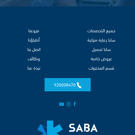
جميع التخصصات
فروعنا
سابا رعاية منزلية
أطباؤنا
سابا تجميل
اتصل بنا
عروض خاصة
وظائف
قسم المختبرات
نبذة عنا
920008470