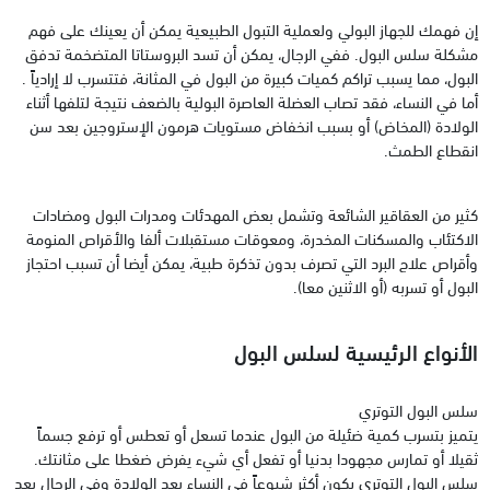
إن فهمك للجهاز البولي ولعملية التبول الطبيعية يمكن أن يعينك على فهم
مشكلة سلس البول. ففي الرجال، يمكن أن تسد البروستاتا المتضخمة تدفق
البول، مما يسبب تراكم كميات كبيرة من البول في المثانة، فتتسرب لا إرادياً .
‏أما في النساء، فقد تصاب العضلة العاصرة البولية بالضعف نتيجة لتلفها أثناء
الولادة (المخاض) أو بسبب انخفاض مستويات هرمون الإستروجين بعد سن
انقطاع الطمث.
‏كثير من العقاقير الشائعة وتشمل بعض المهدئات ومدرات البول ومضادات
الاكتئاب والمسكنات المخدرة، ومعوقات مستقبلات ألفا والأقراص المنومة
وأقراص علاج البرد التي تصرف بدون تذكرة طبية، يمكن أيضا أن تسبب احتجاز
البول أو تسربه (أو الاثنين معا).
‏الأنواع الرئيسية لسلس البول
‏سلس البول التوتري
يتميز بتسرب كمية ضئيلة من البول عندما تسعل أو تعطس أو ترفع جسماً
ثقيلا أو تمارس مجهودا بدنيا أو تفعل أي شيء يفرض ضغطا على مثانتك.
سلس البول التوتري يكون أكثر شيوعاً في النساء بعد الولادة وفي الرجال بعد