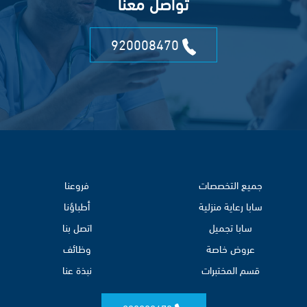
تواصل معنا
920008470
جميع التخصصات
فروعنا
سابا رعاية منزلية
أطباؤنا
سابا تجميل
اتصل بنا
عروض خاصة
وظائف
قسم المختبرات
نبذة عنا