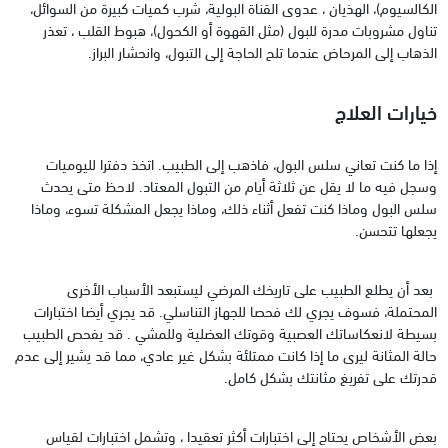
الكالسيوم)، الهذيان ، عدوى القناة البولية، شرب كميات كبيرة من السوائل،
تناول مشروبات مدرة للبول (مثل القهوة ‏أو الكحول)، هبوط القلب ، تعذر
الذهاب إلى المرحاض عندما تلح الحاجة إلى التبول، وانحشار البراز.
‏خيارات العلاج
‏إذا ما كنت تعاني سلس البول، فاذهب إلى الطبيب. اتخذ دفترا لليوميات
وسجل فيه ما لا يقل عن ثلاثة أيام من التبول المعتاد. لاحظ متى يحدث
سلس البول وماذا كنت تفعل أثناء ذلك، وماذا يجعل المشكلة تسوء، وماذا
يجعلها تتحسن.
‏ بعد أن يطلع الطبيب على تاريخك المرضي ليستبعد الأسباب الأخرى
المحتملة، فسوف يجري لك فحصا للجهاز التناسلي. قد يجري أيضا اختبارات
بسيطة لانعكاساتك العصبية ‏وقوتك العضلية وللمشي . قد يفحص الطبيب
حالة المثانة ليرى ما إذا كانت ممتلئة بشكل غير عادي، مما قد يشير ‏إلى عدم
قدرتك على تفريغ مثانتك بشكل كامل.
‏بعض الأشخاص يحتاج إلى اختبارات أكثر تعقيدا ، وتشمل اختبارات لقياس