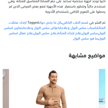
‏أخيراً توجد أجهزة شخصية تساعد على حفز النشاط المتناسق للمثانة، وهي
تستخدم حالياً وتتطور باستمرار. هذه الأجهزة تنفع بعض المرضى الذين لم
يحصلوا على التفريج الكافي باستخدام الأدوية.
تم النشر في
قسم الطب الباطني
,
كل ما يخص حواء
Tagged
ارتخاء عضلات
المثانة
,
اسباب سلس البول وعلاجة
,
اعراض سلس البول وعلاجة
,
تمارين لسلس
البول
,
سلس البول
,
علاج ارتخاء المثانة
,
علاج سلس البول
,
علاج فعال لسلس
البول
,
ما هو سلس البول
مواضيع مشابهة