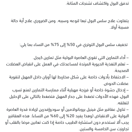
تدفق البول واكتشاف تشنجات المثانة.
‏يتفاوت علاج سلس البول تبعا لنوعه وسببه. ومن الضروري علاج أية حالة
مسببة أولا.
تخفيف سلس البول التوتري في 50% إلى 75‏% من النساء بما يلي:
– أداء التمارين التي تقوي العاصرة البولية مثل تمارين كيجل.
– تعلم التغذية الحيوية المرتدة لمساعدتك في العمل على انقباض العضلات
الصحيحة.
– الاحتفاظ بأدوات خاصة على شكل مخاريط لها أوزان داخل المهبل لتقوية
عضلات الحوض.
– إدخال حشوة خاصة أو فرزجة مهبلية أثناء ممارسة التمارين لمنع تسرب
البول، فهذه الأدوات تضغط على جدار المهبل فتضغط بالتالي على الإحليل
لتغلقه.
– تناول عقاقير مثل فينيل بروبانولامين أو سودوإفدرين لزيادة قدرة العاصرة
البولية على الانقباض (وهذا يفيد 20‏% إلى 60‏% من النساء). هذه العقاقير
يجب ألا تستخدم دون استشارة الطبيب خاصة إذا كنت تعانين مرضا بالقلب أو
تجاوزت سن الخامسة والستين.