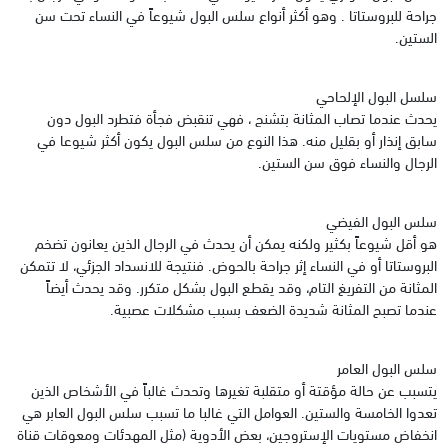
جراحة للبروستاتا . وهو أكثر أنواع سلس البول شيوعاً في النساء تحت سن
الستين.
‏سلسل البول الإلحاحي
يحدث عندما تصاب المثانة بتشنج ، فهي تنقبض فجأة فتطرد البول دون
سابق إنذار أو بقليل منه. هذا النوع من سلس البول يكون أكثر شيوعا في
الرجال والنساء فوق سن الستين.
‏سلس البول الفيضي
هو أقل شيوعاً بكثير ولكنه يمكن أن يحدث في الرجال ‏الذين يعانون تضخم
البروستاتا أو في النساء إثر جراحة بالحوض. فنتيجة للانسداد الجزئي، لا تتمكن
المثانة من التفريغ التام، وقد يقطع البول بشكل متكرر. وقد يحدث أيضاً
عندما تصبح المثانة شديدة الضعف بسبب مشكلات عصبية.
‏سلس البول العامر
يتسبب عن حالة مؤقتة أو متقلبة تغيرها وتحدث غالباً في الأشخاص الذين
تعدوا الخامسة والستين. العوامل التي غالبا ما تسبب سلس البول العابر هي
انخفاض مستويات الإستروجين، بعض الأدوية (مثل المهدئات ومعوقات قناة