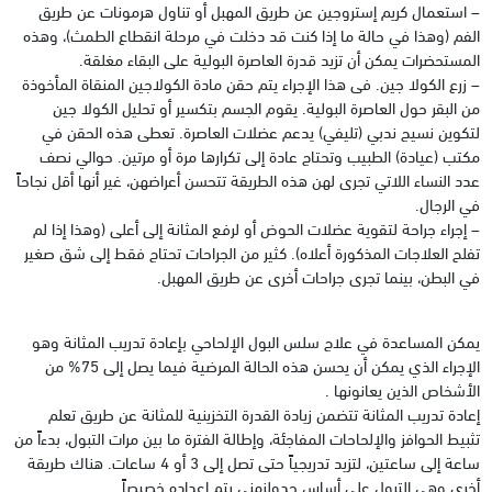
– استعمال كريم إستروجين عن طريق المهبل أو تناول هرمونات عن طريق
الفم (وهذا في حالة ما إذا كنت قد دخلت في مرحلة انقطاع الطمث)، وهذه
المستحضرات يمكن أن تزيد قدرة العاصرة البولية على البقاء مغلقة.
– زرع الكولا جين. فى هذا الإجراء يتم حقن مادة الكولاجين المنقاة المأخوذة
من البقر حول العاصرة البولية. يقوم ‏الجسم بتكسير أو تحليل الكولا جين
لتكوين نسيج ندبي (تليفي) يدعم عضلات العاصرة. تعطى هذه الحقن في
مكتب (عيادة) الطبيب وتحتاج عادة إلى تكرارها مرة أو مرتين. حوالي نصف
عدد النساء اللاتي تجرى لهن هذه الطريقة تتحسن أعراضهن، غير أنها أقل نجاحاً
في الرجال.
– إجراء جراحة لتقوية عضلات الحوض أو لرفع المثانة إلى أعلى (وهذا إذا لم
تفلح العلاجات المذكورة أعلاه). كثير من الجراحات تحتاج فقط إلى شق صغير
في البطن، بينما تجرى جراحات أخرى عن طريق المهبل.
‏يمكن المساعدة في علاج سلس البول الإلحاحي بإعادة تدريب المثانة وهو
الإجراء الذي يمكن أن يحسن هذه الحالة المرضية فيما يصل إلى 75‏% من
‏الأشخاص الذين يعانونها .
إعادة تدريب المثانة تتضمن زيادة القدرة التخزينية للمثانة عن طريق تعلم
تثبيط الحوافز والإلحاحات المفاجئة، وإطالة الفترة ما بين مرات التبول، بدءاً من
ساعة إلى ساعتين، لتزيد تدريجياً حتى تصل إلى 3 ‏أو 4 ‏ساعات. هناك طريقة
أخرى وهي التبول على أساس جدولزمني يتم إعداده خصيصاً .