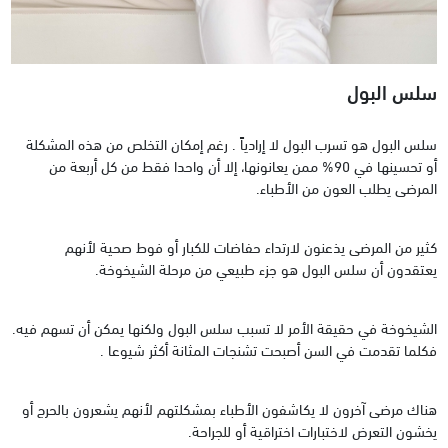
سلس البول
سلس البول هو تسرب البول لا إرادياً . رغم إمكان التخلص من هذه المشكلة
أو تحسينها في 90% ممن يعانونها، إلا أن واحدا فقط من كل أربعة من
المرضى يطلب العون من الأطباء.
‏كثير من المرضى يذعنون لارتداء حفاضات للكبار أو فوط صحية لأنهم
يعتقدون أن سلس البول هو جزء طبيعي من مرحلة الشيخوخة.
الشيخوخة في حقيقة الأمر لا تسبب سلس البول ولكنها يمكن أن تسهم فيه.
فكلما تقدمت في السن أصبحت تشنجات المثانة أكثر شيوعا .
‏هناك مرضى آخرون لا يكاشفون الأطباء بمشكلتهم لأنهم يشعرون بالحرج أو
يخشون التعرض لاختبارات اختراقية أو للجراحة.