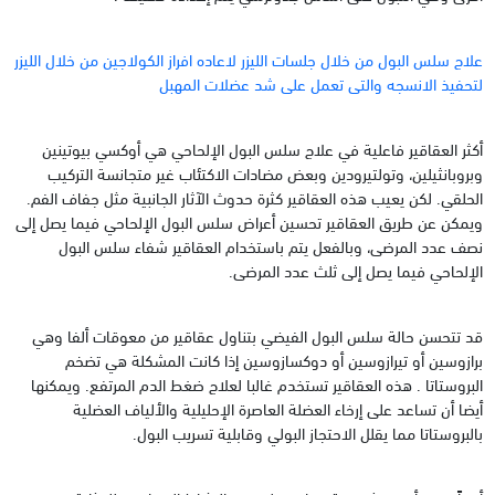
علاج سلس البول من خلال جلسات الليزر لاعاده افراز الكولاجين من خلال الليزر
لتحفيذ الانسجه والتى تعمل على شد عضلات المهبل
‏أكثر العقاقير فاعلية في علاج سلس البول الإلحاحي هي أوكسي بيوتينين
وبروبانثيلين، وتولتيرودين وبعض مضادات الاكتئاب غير متجانسة التركيب
الحلقي. لكن يعيب هذه العقاقير كثرة حدوث الآثار الجانبية مثل جفاف الفم.
‏ويمكن عن طريق العقاقير تحسين أعراض سلس البول الإلحاحي فيما يصل إلى
نصف عدد المرضى، وبالفعل يتم باستخدام العقاقير شفاء سلس البول
الإلحاحي فيما يصل إلى ثلث عدد المرضى.
‏قد تتحسن حالة سلس البول الفيضي بتناول عقاقير من معوقات ألفا وهي
برازوسين أو تيرازوسين أو دوكسازوسين إذا كانت المشكلة هي تضخم
البروستاتا . هذه العقاقير تستخدم غالبا لعلاج ضغط الدم المرتفع. ويمكنها
أيضا أن تساعد على إرخاء العضلة العاصرة الإحليلية والألياف العضلية
بالبروستاتا مما يقلل الاحتجاز البولي وقابلية تسريب البول.