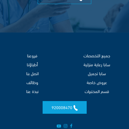
جميع التخصصات
فروعنا
سابا رعاية منزلية
أطباؤنا
سابا تجميل
اتصل بنا
عروض خاصة
وظائف
قسم المختبرات
نبذة عنا
920008470