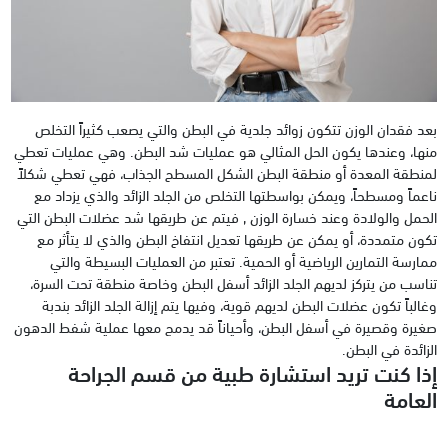
بعد فقدان الوزن تتكون زوائد جلدية في البطن والتي يصعب كثيراً التخلص
منها، وعندها يكون الحل المثالي هو عمليات شد البطن. وهي عمليات تعطي
لمنطقة المعدة أو منطقة البطن الشكل المسطح الجذاب، فهي تعطي شكلاً
ناعماً ومسطحاً، ويمكن بواسطتها التخلص من الجلد الزائد والذي يزداد مع
الحمل والولادة وعند خسارة الوزن , فيتم عن طريقها شد عضلات البطن التي
تكون متمددة، أو يمكن عن طريقها تعديل انتفاخ البطن والذي لا يتأثر مع
ممارسة التمارين الرياضية أو الحمية. تعتبر من العمليات البسيطة والتي
تناسب من يتركز لديهم الجلد الزائد أسفل البطن وخاصة منطقة تحت السرة،
وغالباً تكون عضلات البطن لديهم قوية، وفيها يتم إزالة الجلد الزائد بندبة
صغيرة وقصيرة في أسفل البطن، وأحياناً قد يدمج معها عملية شفط الدهون
الزائدة في البطن.
إذا كنت تريد استشارة طبية من قسم الجراحة
العامة