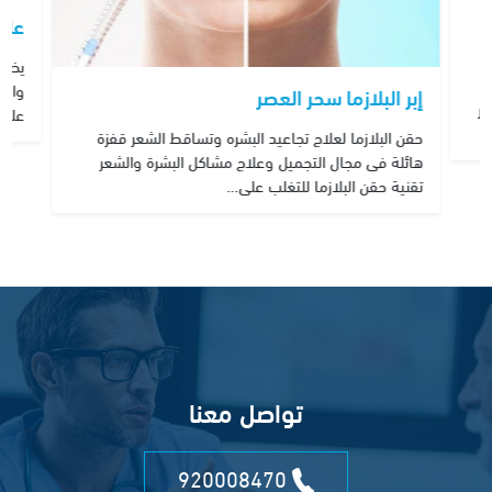
علا
يظهر
والظ
إبر البلازما سحر العصر
ر
على 
حقن البلازما لعلاج تجاعيد البشره وتساقط الشعر قفزة
هائلة فى مجال التجميل وعلاج مشاكل البشرة والشعر
تقنية حقن البلازما للتغلب على…
تواصل معنا
920008470