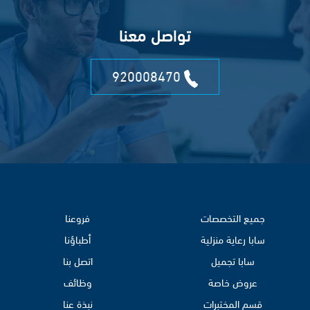
تواصل معنا
920008470
جميع التخصصات
فروعنا
سابا رعاية منزلية
أطباؤنا
سابا تجميل
اتصل بنا
عروض خاصة
وظائف
قسم المختبرات
نبذة عنا