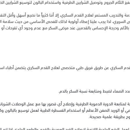
فيز التئام الجروح وتوصيل الشرايين الطرفية واستخدام البالون لتوسيع الشرايين 
مة والتدريب المستمر لعلاج القدم السكري، إلا أننا كثيراً ما نضيع أسهل وأقل التق
 السريري، لذا يجب علينا إعطاء أولوية لذلك للفحص الأساسي من حيث سلامة الد
الألم ودرجة الإحساس بالقدمين عند مرضى السكر مع عدم وجود أي تقرحات أو جر
 القدم السكري عن طريق فريق طبي متخصص لعلاج القدم السكري يتضمن أطباء اس
غدد الصماء لضبط ومتابعة نسبة السكر بالدم.
ة لمتابعة الدورة الدموية الطرفية وإصلاح أي قصور بها مع عمل الوصلات الشرياني
ي أو الوريد الصفن الأعظم أو استخدام القسطرة الطبية لعمل توسيع بالبالون وك
روح بطريقة علمية صحيحة.
عمل الرقع الجلدية اللازمة لإصلاح القرح العصبية بالقدم والطعم الجلدي إذا لزم ال