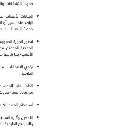
حدوث التشققات والت
التهابات الأعصاب ال
الراحة عند السير ،أ
حدوث الإصابات والجر
قصور الدورة الدموية 
المغذية للقدمين، مما
الأنسجة بما يلزمها م
تؤدي الالتهابات ال
الطرفية.
الظفر الغائر بالقدم
مع زيادة نسبة حدوث ا
استخدام المواد الكيم
التدخين وآثاره السلب
والشرايين الطرفية الص