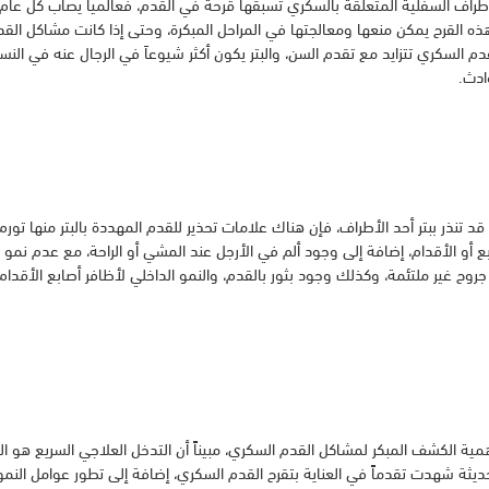
ر الأطراف السفلية المتعلقة بالسكري تسبقها قرحة في القدم، فعالمياً يصاب كل عا
ذه القرح يمكن منعها ومعالجتها في المراحل المبكرة، وحتى إذا كانت مشاكل القدم
م السكري تتزايد مع تقدم السن، والبتر يكون أكثر شيوعاَ في الرجال عنه في الن
 تنذر ببتر أحد الأطراف، فإن هناك علامات تحذير للقدم المهددة بالبتر منها تورم 
بع أو الأقدام، إضافة إلى وجود ألم في الأرجل عند المشي أو الراحة، مع عدم نمو 
وح غير ملتئمة، وكذلك وجود بثور بالقدم، والنمو الداخلي لأظافر أصابع الأقدام
ة الكشف المبكر لمشاكل القدم السكري، مبيناً أن التدخل العلاجي السريع هو الم
ديثة شهدت تقدماً في العناية بتقرح القدم السكري، إضافة إلى تطور عوامل النمو،