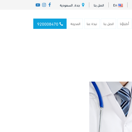
En
اتصل بنا
جدة, السعودية
920008470
أطباؤنا
اتصل بنا
نبذة عنا
المدونة