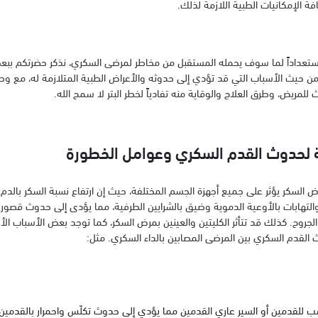
ة الإمكانيات الطبية اللازمة لذلك.
استعداداً لما سوف يحمله المستقبل من مخاطر لمرضى السكري، نذكر حضرتكم ببع
 من حيث الأسباب التي قد تؤدي إلى حدوثه والأعراض الطبية المتلازمة له، مع
لمريض، وطرق العلاج والوقاية منه تفادياً لخطر البتر لا سمح الله.
ة لحدوث القدم السكري وعوامل الخطورة
مرض السكر يؤثر على جميع أجهزة الجسم المختلفة، حيث إن ارتفاع نسبة السكر بالد
التهابات بالأوعية الدموية وضيق بالشرايين الطرفية، مما يؤدى إلى حدوث قصور ب
الجروح. كذلك قد تتأثر الكليتين والعينين بمرض السكر، كما توجد بعض الأسباب الأ
القدم السكري بين المرضى المصابين بالداء السكري. مثل:
سب للقدمين أو السير عاري القدمين مما يؤدي إلى حدوث تكلّس واحمرار بالقدمين 