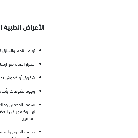
الأعراض الطبية 
تورم القدم والساق ق
احمرار القدم مع ارتف
شقوق أو خدوش بجلد 
وجود تشوهات بأظافر 
تشوه بالقدمين وذلك 
لها، وضمور في العضل
القدمين.
حدوث القروح والتقيح
من الصعب التئامها.