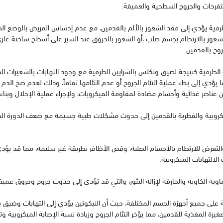
قرحات والجروح السطحية والعميقة.
طرفية يؤدي إلى فقد الشعور بالألم بالقدمين، مع عدم إحساس المريض بالوضع ا
و الشعور بالارتطام بجسم صلب ،أو الشعور بالحروق عند السير على أسطح ساخنة عا
وح بالقدمين.
الطرفية كنتيجة لضيق وتكلس بالشرايين الطرفية مع وجود التهابات بالشعيرات الد
 يؤدي إلى بطء عملية التئام الجروح أو عدم التئامها تماماً، وذلك لعدم ضخ الدم 
ن عناصر غذائية وأجسام مضادة لمقاومة الميكروبات، ولإجراء عملية الإحلال وبناء 
ميكروبية والفطرية بالقدمين إلى حدوث مشكلات طبية جسيمة مع ضعف الدورة الد
، والتعرض للارتطام بالأجسام الصلبة، وقص الأظافر بطريقة غير سليمة، مما قد يؤ
لالتهابات الميكروبية.
اوية الكاوية والحارقة لإزالة البثور، والتي قد تؤدي إلى حدوث جروح وحروق عميق
ية على جميع أجهزة الجسم المختلفة، حيث أن النيكوتين يؤدي إلى التهابات وضيق ب
غيرة المغذية للقدمين، مما يؤخر التئام الجروح وزيادة نسبة الإصابة الميكروبية وت