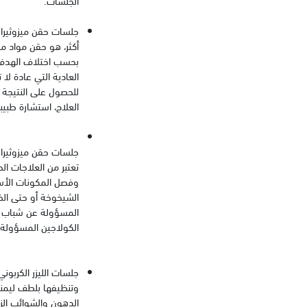
جلسات حقن ميزوثيراب
أكثر، هو حقن مواد مخ
بحسب اختلاف الهدف م
العادية التي عادة لا
للحصول على النتيجة ا
العلاج، استشارة طبي
جلسات حقن ميزوثيراب
تعتبر من العلاجات ا
وفصل المكونات الأسا
الشيخوخة أو حتى الخط
المسؤولة عن شباب ال
الكولاجين المسؤولة ع
جلسات الليزر الكربون
وتنظيفها بلطف ليمنح 
الدهون والشوائب الز