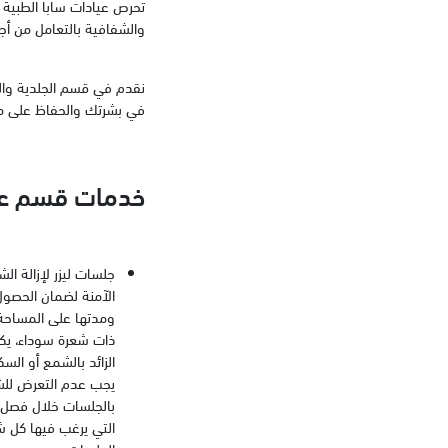
تحرص عيادات سابا الطبية 
والشفافية بالتعامل من أجل
نقدم في قسم الجلدية والت
في بشرتك والحفاظ على مظ
خدمات قسم عيا
جلسات ليزر لإزالة ا
الآمنة لضمان الحصول
ومدتها على المساحة ا
ذات شعرة سوداء، يكو
الزائد بالشمع أو الس
يجب عدم التعرض للشم
بالجلسات خلال فصل ا
التي يرغب فيها كل ش
الجلسات.