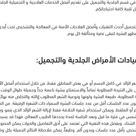
في قسم الجلدية والتجميل على تقديم أفضل الخدمات العلاجية و التجميلية الجلد
 تلبية كافة احتياجاتكم.
جميل أحدث التقنيات وأفضل العلاجات الآمنة في المعالجة والتشخيص تحت أيدي أمه
هر البشرة لتبقى نضرة ومتألقة كل يوم.
دات الأمراض الجلدية والتجميل:
لشعر الزائد في كامل الجسم أو في بعض المناطق فقط، من خلال استخدام أفضل الآل
 على النتيجة المطلوبة تماماً والاستمتاع ببشرة ناعمة جداً وجميلة طوال الوقت
لمطلوبة، طبيعة البشرة ولونها ونوعية الشعر المطلوب إزالته والتخلص منه نهائياً.
ن عدد الجلسات أقل من عدد جلسات البشرة السمراء ذات الشعرة الرقيقة. من المهم
كر أو الملقط، ويمكن استخدام شفرة الحلاقة فقط لإزالة الشعر الزائد الذي ينمو و
س في فترة ما قبل وبعد الجلسة لمدة يحددها الطبيب المعالج، فهذا قد يسبب 
لشتاء. وبفضل هذه التقنية التي تعتمد على أدق التفاصيل والخبرات يمكن الحصو
خص، بأقل عدد جلسات وبدون ألم. وطبعاً، يمكن ملاحظة النتائج الجميلة بكل وض