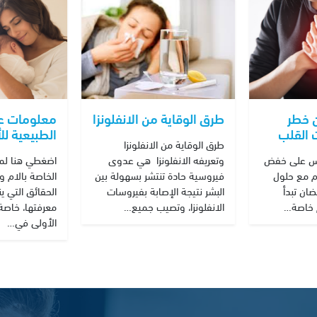
طرق الوقاية من الانفلونزا
ن خطر
معلومات عن
 القلب
الطبيعية لل
طرق الوقاية من الانفلونزا
وتعريفه الانفلونزا هي عدوى
ياس على خفض
اضغطي هنا لم
فيروسية حادة تنتشر بسهولة بين
م مع حلول
الخاصة بالام 
البشر نتيجة الإصابة بفيروسات
ان تبدأ
الحقائق التي ي
الانفلونزا، وتصيب جميع…
م خاصة…
معرفتها، خاصة 
الأولى في…