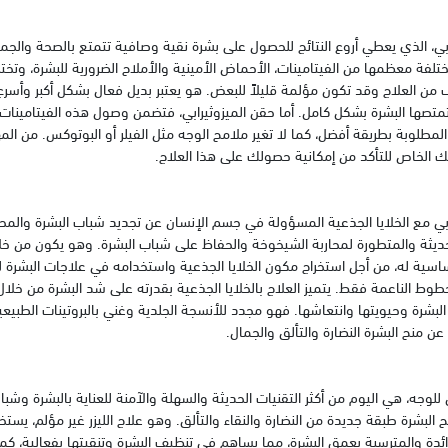
ي، الذي يعطي أروع النتائج للحصول على بشرة نقية وصافية تتمتع بالصحة والجم
تلفة معظمها من الفيتامينات، الأحماض الأمينية والأملاح الضرورية للبشرة، وتخت
ن العلاج وقد تكون مؤلمة قليلاً للبعض. هو يعتبر بديل فعال بشكل أكبر وأسرع
 تمتصها البشرة بشكل كامل. أما حقن الميزوثيرابي، فتضمن وصول هذه الفيتامينات 
لمطلوبة بطريقة أفضل، كما لا تغير ملامح الوجه مثل الفيلر أو البوتوكس. من المهم
بك الخاص للتأكد من إمكانية حصولك على هذا العلاج.
ي مع الخلايا الجذعية المسؤولة في جسم الإنسان عن تجديد شباب البشرة والمحا
لحديثة والمتطورة لمحاربة الشيخوخة والحفاظ على شباب البشرة. وهو يكون من خل
سية له، من أجل استخراج مكون الخلايا الجذعية واستخدامه في علاجات البشرة ل
وط الناعمة فقط. يتميز العلاج بالخلايا الجذعية بقدرته على شد البشرة من خلال
بشرة وحيويتها وانتعاشها. فهو مجدد للأنسجة الجلدية وغني بالبروتينات الطبيعي
ن منح البشرة النضارة والتألق والجمال.
ي للوجه، هي اليوم من أكثر التقنيات الحديثة والسهلة والآمنة للعناية بالبشرة وشب
البشرة طبقة جديدة من النضارة والنقاء والتألق. وهو علاج الليزر غير مؤلم، يس
ائدة والمترسبة بعمق البشرة، مما يساهم في تنظيف البشرة وتنقيتها بفعالية، كم