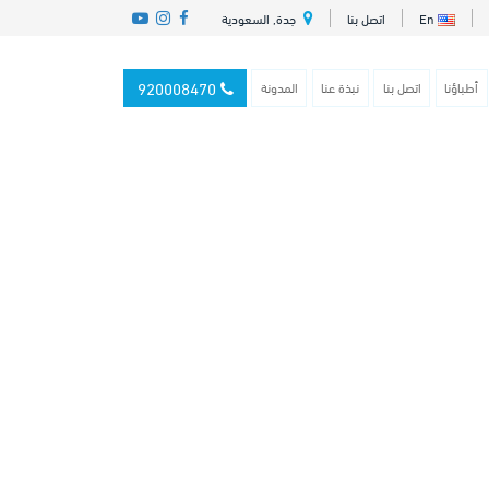
En
اتصل بنا
جدة, السعودية
920008470
أطباؤنا
اتصل بنا
نبذة عنا
المدونة