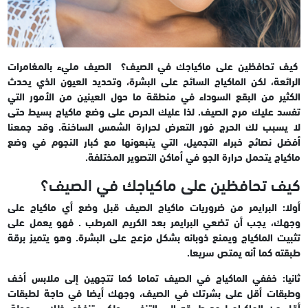
كيف تحافظين على ماكياجك في الصيف؟ الصيف مليء بالمغامرات
الرائعة، لكن الماكياج السائح على البشرة، وتحديد العيون الذي يحدث
الكثير من البقع السوداء في منطقة ما حول العينين من الأمور التي
تفسد عليك مرح الصيف.
لذا عليك الحرص على وضع ماكياج بسيط حتى
لا يسبب لك الحرج فور التعرض لحرارة الشمس الساخنة. وقد جمعنا
أفضل نصائح خبراء التجميل، التي يتبعونها مع كبار النجوم في وضع
ماكياج يتحمل حرارة الجو في أماكن التصوير المختلفة.
كيف تحافظين على ماكياجك في الصيف؟
أولا: البرايمر من ضروريات ماكياج الصيف
قبل وضع أي ماكياج على
وجهك، يجب أن تضعي البرايمر بعد الكريم المرطب . فهو يعمل على
تثبيت الماكياج ويمنع ذوبانه بشكل مزعج على البشرة. وهو يتميز برقة
طبقته كما أنه يمتص سريعا.
ثانيا: خففي الماكياج في الصيف
تماما كما تتجهين إلى ملابس أخف
وطبقات أقل على بشرتك في الصيف، وجهك أيضا في حاجة لطبقات
أقل من الماكياج ليجد طريقه إلى التنفس. ولكي تنفذي ذلك بسهولة،