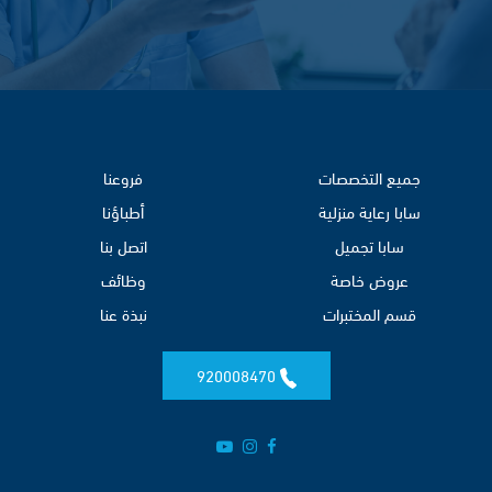
جميع التخصصات
فروعنا
سابا رعاية منزلية
أطباؤنا
سابا تجميل
اتصل بنا
عروض خاصة
وظائف
قسم المختبرات
نبذة عنا
920008470