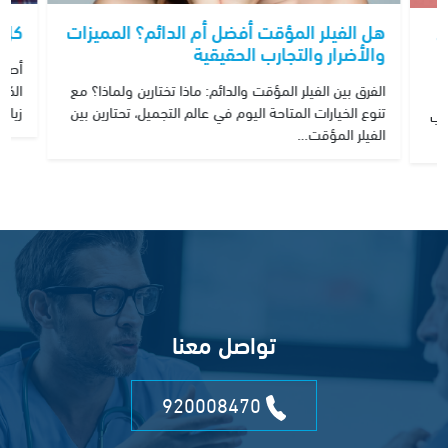
هل الفيلر المؤقت أفضل أم الدائم؟ المميزات
كل 
كرة
والأضرار والتجارب الحقيقية
أصبح
الفرق بين الفيلر المؤقت والدائم: ماذا تختارين ولماذا؟ مع
الكث
تنوع الخيارات المتاحة اليوم في عالم التجميل، تحتارين بين
زياد
شباب
الفيلر المؤقت…
تواصل معنا
920008470