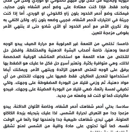
واحد فقط. فإذا كنت معتادة على وضع أحمر الشفاه بلون محايد،
فيمكنك وضع أحمر الخدود بلون زاهٍ كالخوخي او الوردي. أما إذا كنت
جريئة في اختيارك لأحمر الشفاه، فجربي وضعه بلون زاهٍ، ولكن اكتفي به
ولا تكرري الأمر مع أحمر الخدود أو الآي شادو حتى لا ينتهي الأمر
بفوضى مزعجة للعين.
خامسا: تخلصي من اللمعة غير المرغوبة
مع حرارة الصيف يبدو الوجه
لامعا ودهنيا، خاصة أصحاب البشرة الدهنية والمختلطة. وافضل حل
للتخلص من هذه اللمعة هو استخدام المناشف الورقية المخصصة
لذلك، وهي متوافرة بكثرة. وتعتبر أسرع حل فكل ما عليك هو الضغط بها
برفق على الوجه لتمتص الدهون الزائدة وينتهي الأمر.
ويمكنك أيضا
استخدامها لتعديل الماكياج، فقط ضعيها على وجهك للتخلص من أي
مواد دهنية، ثم وزعي قليلا من البودرة المضغوطة على وجهك.
ولكي
تضيفي لمسة رائعة، ضعي قليلا من البودرة المضيئة على وجهك. فيبدو
ماكياجك كما لو كنت قد وضعته من جديد.
سادسا: بدلي أحمر شفاهك
أحمر الشفاه، وخاصة الألوان الداكنة، يبدو
مزعجا جدا مع التعرض لحرارة الشمس. لذا عليك بتبديله بزبدة الكاكاو
الملونة. فهي تبدي شفاهك طبيعية جدا وتمنحها لونا رائعا في الوقت
نفسه، كما أنها تحتوي على مادة واقية من الشمس لمنع تشقق
شفاهك نتيجة جفافها.