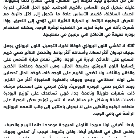
عليك بتبديل كريم الأساس بالكريم المرطب. فهو الحل المثالي لحرارة
الصيف الساخنة، فكريم الأساس عادة ما يتحول إلى كتل دائرية مع
التعرض للرطوبة الزائدة او الحرارة الكثيرة التي تؤدي إلى التعرق.
وإذا
شعرت بأنك في حاجة لمزيد من التغطية لبشرة الوجه، يمكنك استخدام
بودرة خفيفة في الأماكن التي ترغبين في تغطيتها.
ثالثا: لا تخشي اللون البرونزي
فوفقا لخبراء التجميل، اللون البرونزي يجعل
عينيك تبدوان أكثر لمعانا، وأسنانك أكثر بياضا. ولأفضل النتائج ضعي كريم
التسمير على الأماكن البارزة في الوجه، والتي تعمل حرارة الشمس على
إكسابها اللون البرونزي بطبيعة الحال، وهي الجبهة وعظمتا الخدين
والذقن والأنف.
ولا تضعي الكريم على الوجه كله، فهذه الحال تحصلين
على لوك اصطناعي ويبدو وجهك بالفطيرة المخبوزة أكثر من اللازم.
وبعد الكريم ضعي البودرة البرونزية، ولكن احرصي على استخدام فرشاة
ذات شعرات طويلة وناعمة جدا، فهي تساعدك على توزيع البودرة
بكميات قليلة وبشكل غير مبالغ فيه.
لا تنسي توزيع بعض البودرة على
منطقة الرقبة والأذنين حتى لا تبدوان باهتتين إلى جانب اللمعة البرونزية
الرائعة في باقي الوجه.
رابعا: أضيفي لونا مبهجا
الألوان المبهجة موعدها دائما الربيع والصيف.
ونفس الحال في الماكياج أيضا، ولكن بشروط. فيجب أن تمنحي وجهك
حيوية وجاذبية من خلال لون مبهج كالخوخي أو الوردي ولكن في مكان