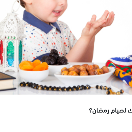
 لصيام رمضان؟