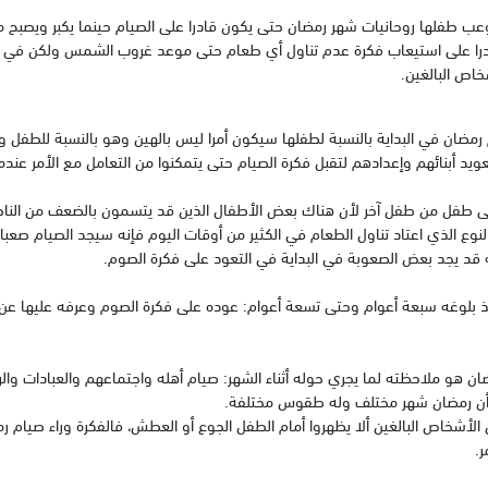
وعب طفلها روحانيات شهر رمضان حتى يكون قادرا على الصيام حينما يكبر ويصبح مل
درا على استيعاب فكرة عدم تناول أي طعام حتى موعد غروب الشمس ولكن ف
اص البالغين.
رمضان في البداية بالنسبة لطفلها سيكون أمرا ليس بالهين وهو بالنسبة للطفل
يد أبنائهم وإعدادهم لتقبل فكرة الصيام حتى يتمكنوا من التعامل مع الأمر عندم
 طفل من طفل آخر لأن هناك بعض الأطفال الذين قد يتسمون بالضعف من الناحية
لنوع الذي اعتاد تناول الطعام في الكثير من أوقات اليوم فإنه سيجد الصيام صعبا. 
 قد يجد بعض الصعوبة في البداية في التعود على فكرة الصوم.
 بلوغه سبعة أعوام وحتى تسعة أعوام: عوده على فكرة الصوم وعرفه عليها ع
ضان هو ملاحظته لما يجري حوله أثناء الشهر: صيام أهله واجتماعهم والعبادات والرو
ل أن رمضان شهر مختلف وله طقوس مختلفة.
ن الأشخاص البالغين ألا يظهروا أمام الطفل الجوع أو العطش، فالفكرة وراء صيام 
.