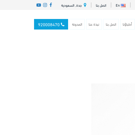
En
اتصل بنا
جدة, السعودية
920008470
أطباؤنا
اتصل بنا
نبذة عنا
المدونة