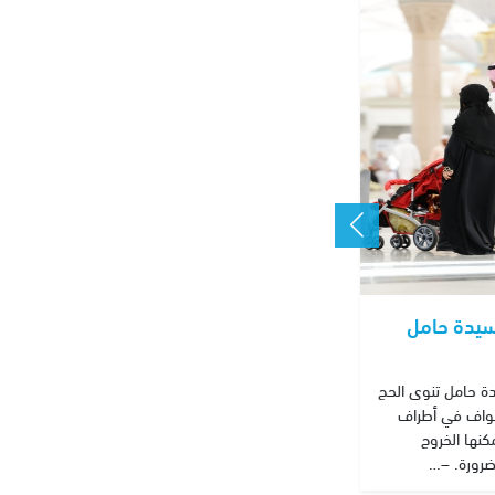
سيدة حامل
ة حامل تنوى الحج
لطواف في أطراف
نها الخروج
ضرورة. –…