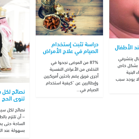
دراسة تثبت إستخدام
د الأطفال
الصيام في علاج الأمراض
ال ينتشرفي
87% من المرضى نجحوا في
ثر بشكل خاص
التخلص من الأعراض النفسية
 البنية
أجرى فريق يضم باحثين أمريكيين
 لا يوجد سبب
وإيطاليين عن “كيفية استخدام
الصيام في…
نصائح لكل 
تنوى الحج
نصائح لكل سيد
– أن تلتزم با
الساحة حتى يمك
بسهولة عند ال