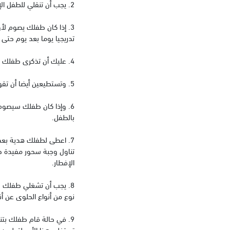
2. يجب أن تنقلي للطفل الإحساس بالاحتفال بوجبة الإفطار حتى لو كانت بسيطة وإحساس إطاعة أوامر الله سبحانه وتعالى.
3. إذا كان طفلك يصوم لأ
تدريجيا يوما بعد يوم حتى 
4. عليك أن تذكرى طفلك دائما بالثواب الذي يحصل عليه الإنسان بسبب الصيام مع تذكيره أيضا بالحكمة من وراء فكرة الصوم.
5. وتستطيعين أيضا أن تقومي بتشجيع طفلك على الصوم بأن تقومى بإعداد أطباقه المفضلة ليتناولها على الإفطار.
6. وإذا كان طفلك سيصوم 
بالطفل.
7. اعطى لطفلك هدية بعد
تناول وجبة سحور مفيدة حت
الإفطار.
8. يجب أن تشغلي طفلك طو
نوع من أنواع الحلوى عن أن
9. في حالة قام طفلك بت
تستغلى هذا الأمر لتعليمه