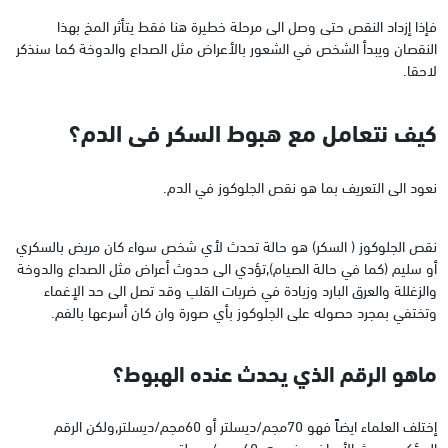
فإذا إزداد النقص حتى وصل الى مرحلة خطيرة هنا فقط يتأثر المخ بهذا
النقصان ويبدأ الشخص في الشعور بالأعراض مثل الصداع والدوخة كما سنذكر
لاحقا.
كيف نتعامل مع هبوط السكر فى الدم؟
نعود الى التعريف بما هو نقص الجلوكوز في الدم.
نقص الجلوكوز ( السكر) هو حالة تحدث لأي شخص سواء كان مريض بالسكري
أو سليم (كما في حالة الصيام),تؤدي الى حدوث أعراض مثل الصداع والدوخة
والزغللة والعرق البارد وزيادة في ضربات القلب وقد تصل الى حد الإغماء
وتختفي بمجرد حصوله على الجلوكوز بأي صورة وان كان أسرعها بالفم.
ماهو الرقم الذي يحدث عنده الهبوط؟
إختلف العلماء ايضاً فهو 70مجم/ديسلتر أو 60مجم/ديسلتر,ولكن الرقم
المؤكد حدوث الأعراض عنده هو40مجم/ديسلتر.