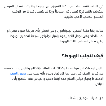
في البداية ننتبه انه اذا لم يمكننا التفريق بين الهبوط والارتفاع نعطي المريض
سكريات بالفم فإذا تحسن كان هبوطاً وإذا لم يتحسن فلدينا من الوقت
المتسع للذهاب لأقرب طبيب.
هناك ايضا حقنة تسمى الجلوكاجون وهي تعطي بأي طريقة سواء عضل او
تحت الجلد وهي تجعل الكبد يقوم بإفراز الجلوكوز بسرعة لتصحيح الهبوط
وهي تصلح لمعظم حالات الهبوط.
كيف نتجنب الهبوط؟
نتاول الوجبات في مواعيدها وكذلك اخذ العلاج بإنتظام وتناول وجبة خفيفة
مع قياس السكر قبل ممارسة الرياضة, وننوه بأنه يجب على
مريض السكر
الاحتفاظ بجهاز قياس السكر معه اينما ذهب والقياس عند الشعور بأي
اعراض.
مع تمنياتنا للجميع بالشفاء.