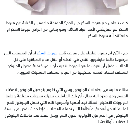
كيف نتعامل مع هبوط السكر فى الدم؟ الحقيقة مادفعني للكتابة عن هبوط
السكر هو معايشتي لأحد افراد العائلة وهو يعاني من اعراض هبوط السكر او
مايعتقد أنه هبوط للسكر.
حتى الآن لم يتفق العلماء على تعريف ثابت
لهبوط السكر
اذ أن التعريفات التي
عرضوها دائما مايشوبها نقص في الدقة أو لنقل عدم انطباقها على كل
الحالات وقبل أن نعرف ما هو الهبوط نتعرف أولا عن كيفية وصول الجلوكوز
لمختلف اعضاء الجسم لتمكينها من القيام بمختلف العمليات الحيوية.
هناك ما يسمى بحاملات الجلوكوز وهي التي تقوم بتوصيل الجلوكوز لاعضاء
الجسم ومن قدرة الله تعالى أن تلك الحاملات تتحرك بسرعات مختلفة وطبقا
لاولويات الاحتياج ،فمثلا نجد أهمها وأسرعها تلك التي تحمل الجلوكوز للمخ
لما يمثله من أهمية, وأبطأها التي تحمله للعضلات فإذا حدث نقص في نسبة
الجلوكوز في الدم فإن الأولوية تكون للمخ ويقل فقط عند حاملات الجلوكوز
للعضلات أوالأحشاء.