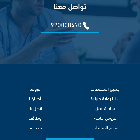
تواصل معنا
920008470
جميع التخصصات
فروعنا
سابا رعاية منزلية
أطباؤنا
سابا تجميل
اتصل بنا
عروض خاصة
وظائف
قسم المختبرات
نبذة عنا