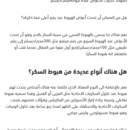
هل من الممكن أن تحدث أعراض الهبوط عند رقم أعلى مما ذكرناه؟
نعم هناك ما يسمى بالهبوط النسبي في نسبة السكر بالدم وهو أن تحدث
الأعراض عند الهبوط السريع من رقم مرتفع مثل 300مجم/ديسلتر إلى رقم
طبيعي مثل 100مجم/ديسلتر,(راجع أول فقرة من المقال عندما قلت أو
مايعتقد انه هبوط للسكر).
هل هناك أنواع عديدة من هبوط السكر؟
نعم بالإضافة الى النوع المعتاد الذي تكلمنا عنه هناك أشخاص يحدث لهم
هبوط عند تناول السكريات الاحادية مثل المربى أو العسل وهذا نسميه هبوط
تفاعلي وسببه زيادة إفراز الأنسولين من البنكرياس وهؤلاء ننصحهم بتجنب
السكريات الأحادية والاستلقاء على الظهر لمدة ربع ساعة بعد تناول الوجبات
وهو هبوط فسيولوجي وليس مرضي.
هناك ايضا نوع خطير, ومن رحمة الله تعالى أنه نادر وهو يحدث نتيجة ورم في