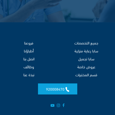
جميع التخصصات
فروعنا
سابا رعاية منزلية
أطباؤنا
سابا تجميل
اتصل بنا
عروض خاصة
وظائف
قسم المختبرات
نبذة عنا
920008470