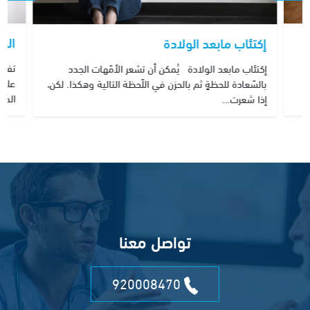
الر
إكتئاب مابعد الولادة
تفيد
إكتئاب مابعد الولادة يُمكن أن تشعر الأمّهات الجدد
عليه
بالسّعادة للحظةٍ ثم بالحزن في اللّحظة التالية وهكذا. لكن،
المع
إذا شعرت…
تواصل معنا
920008470