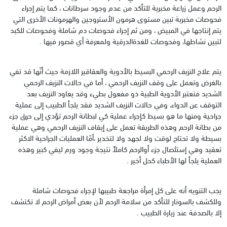
الرحم وعمل زراعة مخبرية للتأكد من عدم وجود سرطانات ، كما يتم إجراء
فحوصات مخبرية تبين مستوى هرمون الأستروجين والهرمونات الأخرى التي
يتم إنتاجها في المبيض ، ومن ثم إجراء فحوصات دم شاملة وفحوصات للكبد
لتبين نشاطها، وفحوصات للغدةالدرقية ولمعرفة أي قصور فيها .
يتم علاج النزيف الرحمي البسيط بالأدوية والعقاقير اللازمة حيث أنّها قد تفي
بالغرض وتعمل على وقف النزيف الرحمي ، أما في حالات النزيف الرحمي
الشديد فتعتبر الأدوية الطبية ذو مفعول بطيء وقد يعاود النزيف بعد
التوقف عن الدواء، وفي حالات النزيف الشديد فقد يلجأ الطبيب إلى عملية
جراحية ومنها ما هو بسيط كإجراء عملية كي لبطانة الرحم تؤدي إلى حرق جزء
من بطانة الرحم وهذه الطريقة تعمل على إيقاف النزيف الرحمي وهي عملية
بسيطة ولا تحتاج لوقت ولا لجهد ولا لتخدير ،أمّا العمليات الجراحية الاكثر
تعقيد وهي إستئصال جزء أوالرحم كاملاً نتيجة وجود ورم ليفي كبير وهذه
العملية يلجأ لها الأطباء كحل أخير .
يجب التنويه أنه على كل إمرأة مراجعة طبيبها لإجراء فحوصات شاملة
وللكشف بالسونار للتأكد من سلامة الرحم لأن بعض أمراض الرحم لا تكتشف
إلا بالصدفة عند زيارة الطبيب .