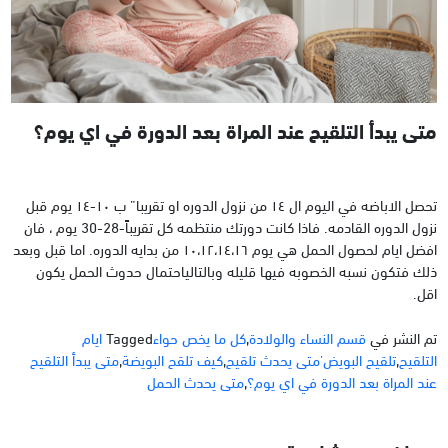
متى يبدأ التلقيح عند المراة بعد الدورة في اي يوم؟
تحصل الاباضه في اليوم ال ١٤ من نزول الدوره او تقريبا” ب ١٠-١٤ يوم قبل
نزول الدوره القادمه. فاذا كانت دورتك منتظمه كل تقريباً-28-30 يوم ، فان
افضل ايام لحصول الحمل هي يوم ١٠،١٢،١٤،١٦ من بدايه الدوره. اما قبل وبعد
ذلك فتكون نسبه الخصوبه فيها قليله وبالتالياحتمال حدوث الحمل يكون
اقل.
تم النشر في
قسم النساء والولادة
,
كل ما يخص حواء
Tagged
ايام
التلقيح
,
تلقيح البويض’متى يحدث تلقيح
,
كيف تلقح البويضة
,
متى يبدأ التلقيح
عند المراة بعد الدورة في اي يوم؟
,
متى يحدث الحمل