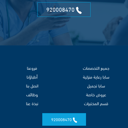
920008470
جميع التخصصات
فروعنا
سابا رعاية منزلية
أطباؤنا
سابا تجميل
اتصل بنا
عروض خاصة
وظائف
قسم المختبرات
نبذة عنا
920008470