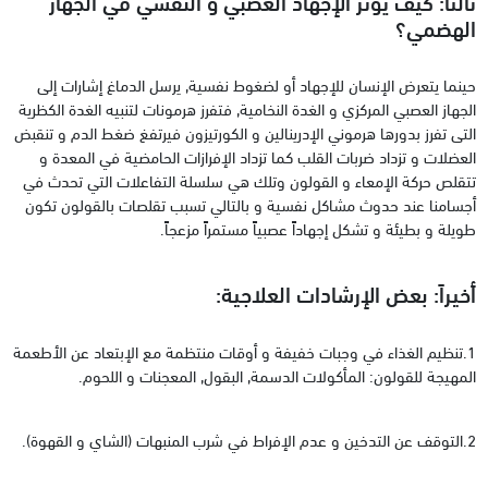
ثالثا: كيف يؤثر الإجهاد العصبي و النفسي في الجهاز
الهضمي؟
حينما يتعرض الإنسان للإجهاد أو لضغوط نفسية, يرسل الدماغ إشارات إلى
الجهاز العصبي المركزي و الغدة النخامية, فتفرز هرمونات لتنبيه الغدة الكظرية
التى تفرز بدورها هرموني الإدرينالين و الكورتيزون فيرتفغ ضغط الدم و تنقبض
العضلات و تزداد ضربات القلب كما تزداد الإفرازات الحامضية في المعدة و
تتقلص حركة الإمعاء و القولون وتلك هي سلسلة التفاعلات التي تحدث في
أجسامنا عند حدوث مشاكل نفسية و بالتالي تسبب تقلصات بالقولون تكون
طويلة و بطيئة و تشكل إجهاداً عصبياً مستمراً مزعجاً.
أخيراً: بعض الإرشادات العلاجية:
1.تنظيم الغذاء في وجبات خفيفة و أوقات منتظمة مع الإبتعاد عن الأطعمة
المهيجة للقولون: المأكولات الدسمة, البقول, المعجنات و اللحوم.
2.التوقف عن التدخين و عدم الإفراط في شرب المنبهات (الشاي و القهوة).