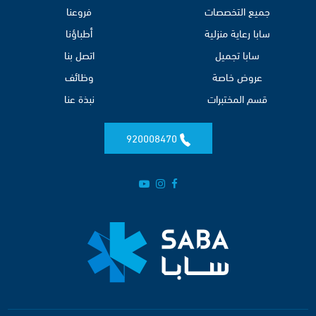
جميع التخصصات
فروعنا
سابا رعاية منزلية
أطباؤنا
سابا تجميل
اتصل بنا
عروض خاصة
وظائف
قسم المختبرات
نبذة عنا
920008470