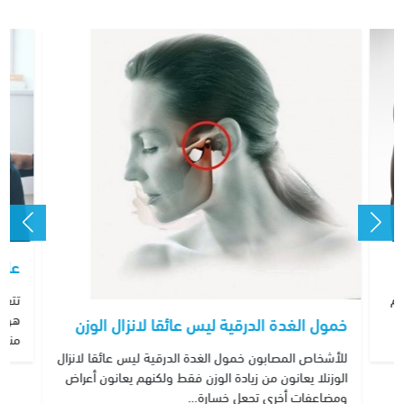
علا
تتعد
لم
هو ا
خمول الغدة الدرقية ليس عائقا لانزال الوزن
منظم
للأشخاص المصابون خمول الغدة الدرقية ليس عائقا لانزال
الوزنلا يعانون من زيادة الوزن فقط ولكنهم يعانون أعراض
ومضاعفات أخرى تجعل خسارة…