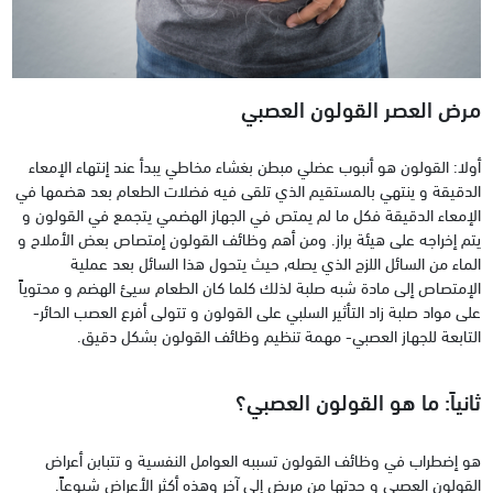
مرض العصر القولون العصبي
أولا: القولون هو أنبوب عضلي مبطن بغشاء مخاطي يبدأ عند إنتهاء الإمعاء
الدقيقة و ينتهي بالمستقيم الذي تلقى فيه فضلات الطعام بعد هضمها في
الإمعاء الدقيقة فكل ما لم يمتص في الجهاز الهضمي يتجمع في القولون و
يتم إخراجه على هيئة براز. ومن أهم وظائف القولون إمتصاص بعض الأملاح و
الماء من السائل اللزج الذي يصله, حيث يتحول هذا السائل بعد عملية
الإمتصاص إلى مادة شبه صلبة لذلك كلما كان الطعام سيئ الهضم و محتوياً
على مواد صلبة زاد التأثير السلبي على القولون و تتولى أفرع العصب الحائر-
التابعة للجهاز العصبي- مهمة تنظيم وظائف القولون بشكل دقيق.
ثانياً: ما هو القولون العصبي؟
هو إضطراب في وظائف القولون تسببه العوامل النفسية و تتبابن أعراض
القولون العصبي و حدتها من مريض إلى آخر وهذه أكثر الأعراض شيوعاً.