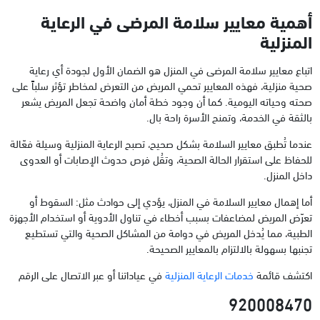
أهمية معايير سلامة المرضى في الرعاية
المنزلية
اتباع معايير سلامة المرضى في المنزل هو الضمان الأول لجودة أي رعاية
صحية منزلية، فهذه المعايير تحمي المريض من التعرض لمخاطر تؤثر سلباً على
صحته وحياته اليومية. كما أن وجود خطة أمان واضحة تجعل المريض يشعر
بالثقة في الخدمة، وتمنح الأسرة راحة بال.
عندما تُطبق معايير السلامة بشكل صحيح، تصبح الرعاية المنزلية وسيلة فعّالة
للحفاظ على استقرار الحالة الصحية، وتقُل فرص حدوث الإصابات أو العدوى
داخل المنزل.
أما إهمال معايير السلامة في المنزل، يؤدي إلى حوادث مثل: السقوط أو
تعرّض المريض لمضاعفات بسبب أخطاء في تناول الأدوية أو استخدام الأجهزة
الطبية، مما يُدخل المريض في دوامة من المشاكل الصحية والتي تستطيع
تجنبها بسهولة بالالتزام بالمعايير الصحيحة.
اكتشف قائمة
خدمات الرعاية المنزلية
في عياداتنا أو عبر الاتصال على الرقم
920008470