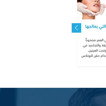
التي يعالجها
 العمر مصحوباً
قة والتجاعيد في
وتحت العينين،
دام حقن البوتكس