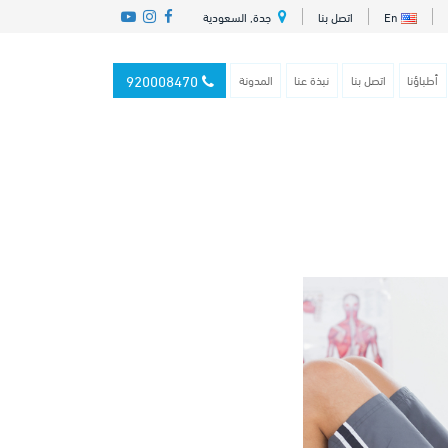
En
اتصل بنا
جدة, السعودية
920008470
أطباؤنا
اتصل بنا
نبذة عنا
المدونة