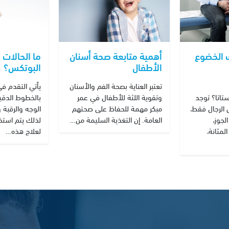
 الخضوع
ما الحالات 
أهمية متابعة صحة أسنان
البوتكس؟
الأطفال
يأتي التقدم في
تعتبر العناية بصحة الفم والأسنان
تاتا؟ توجد
بالخطوط الدقي
وتقوية اللثة للأطفال في عمر
 الرجال فقط،
الوجه والرقبة 
مبكر مهمة للحفاظ على صحتهم
لجوز،
لذلك يتم استخ
العامة. إن التغذية السليمة من…
مثانة،
لعلاج هذه…