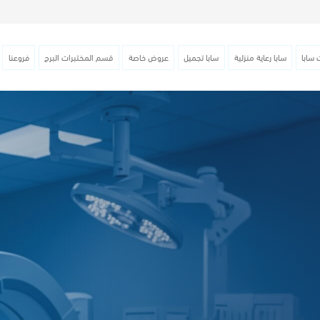
 سابا
سابا رعاية منزلية
سابا تجميل
عروض خاصة
قسم المختبرات البرج
فروعنا