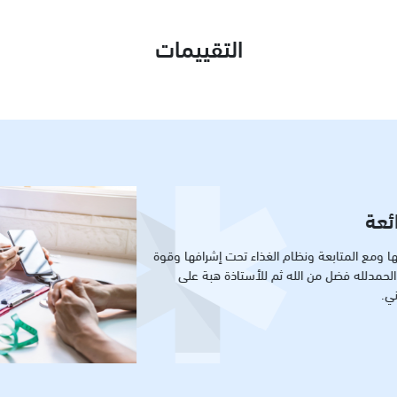
التقييمات
كية مع دكتور أمجد كامل وهو
ل و مريح
 أمجد كامل وهو دكتور ممتاز في التعامل و مريح.
ما أكلت لفترة طويلة و بعدها خف الألم و كان
الدكتور متابع معي خلال الفترة كاملة و الآن نزلت ١٢ كيلو ماشاءالله و راضي بالنتيجة
لمعدة