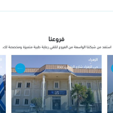
فروعنا
استفد من شبكتنا الواسعة من الفروع لتلقي رعاية طبية متميزة ومخصصة لك.
الزهراء
ال
حي الزهراء شارع البترجي, جدة
حي