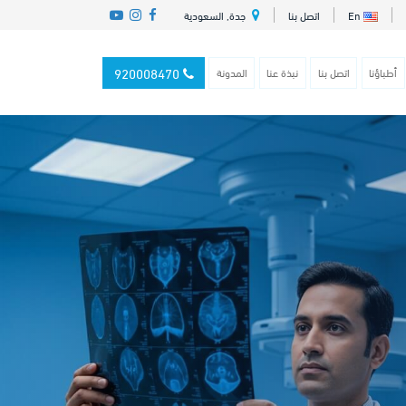
En
اتصل بنا
جدة, السعودية
920008470
أطباؤنا
اتصل بنا
نبذة عنا
المدونة