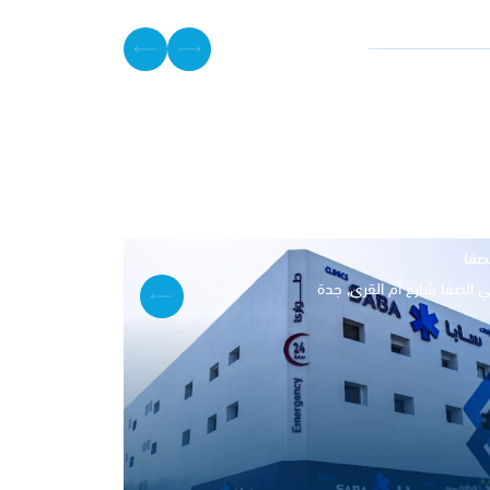
صفا
 الصفا شارع أم القرى, جدة