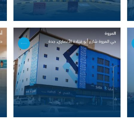
المروة
أم
حي المروة شارع أبو قتادة الأنصاري, جدة
طر