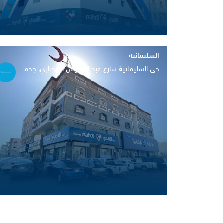
السليمانية
حي السليمانية شارع عبد القدوس الأنصاري, جدة