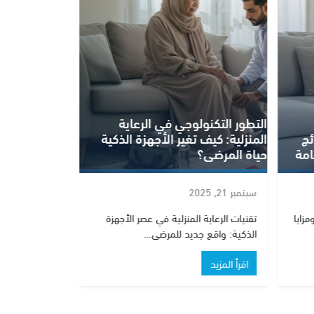
ية
الناد بلس NAD+ كيف يعزز صحتك وما
الحالات التي تستفيد منه؟
سبتمبر 17, 2025
زة
كل ما تريد معرفته عن ناد بلس NAD+
ومزاياه في…
اقرأ المزيد