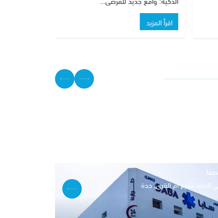
ومزاياه في…
اقرأ المزيد
صفا
 الصفا شارع أم القرى, جدة