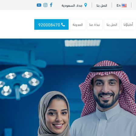
En
اتصل بنا
جدة, السعودية
920008470
أطباؤنا
اتصل بنا
نبذة عنا
المدونة