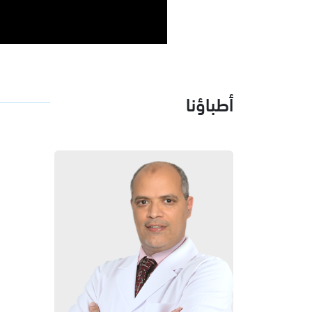
أطباؤنا