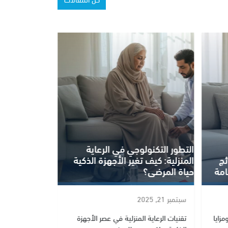
ية
الناد بلس NAD+ كيف يعزز صحتك وما
الحالات التي تستفيد منه؟
سبتمبر 17, 2025
زة
كل ما تريد معرفته عن ناد بلس NAD+