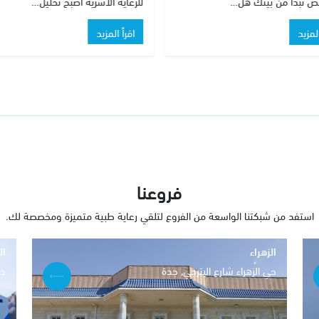
 الأسرية أصبح تحليل…
الذكية: واقع جديد للمرضى…
المزيد
اقرأ المزيد
فروعنا
استفد من شبكتنا الواسعة من الفروع لتلقي رعاية طبية متميزة ومخصصة لك.
الزهراء
ال
حي الزهراء شارع البترجي, جدة
حي