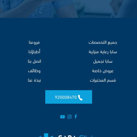
جميع التخصصات
فروعنا
سابا رعاية منزلية
أطباؤنا
سابا تجميل
اتصل بنا
عروض خاصة
وظائف
قسم المختبرات
نبذة عنا
920008470