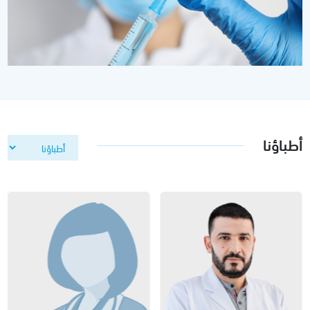
أطباؤنا