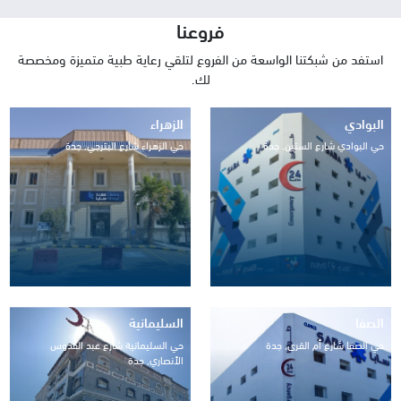
فروعنا
استفد من شبكتنا الواسعة من الفروع لتلقي رعاية طبية متميزة ومخصصة
لك.
البوادي
الزهراء
حي البوادي شارع الستين, جدة
حي الزهراء شارع البترجي, جدة
الصفا
السليمانية
حي الصفا شارع أم القرى, جدة
حي السليمانية شارع عبد القدوس
الأنصاري, جدة