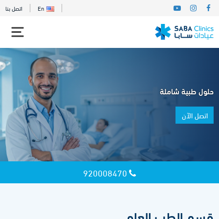
En
اتصل بنا
حلول طبية شاملة
اتصل الآن
920008470
قسم الطب العام