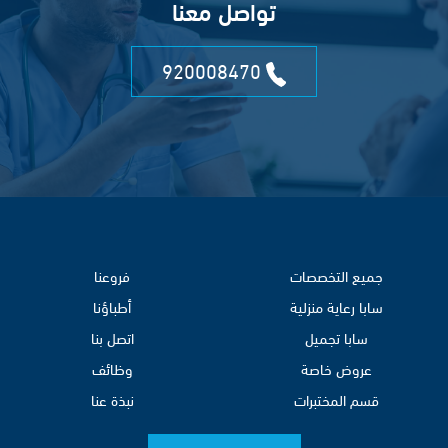
تواصل معنا
920008470
جميع التخصصات
فروعنا
سابا رعاية منزلية
أطباؤنا
سابا تجميل
اتصل بنا
عروض خاصة
وظائف
قسم المختبرات
نبذة عنا