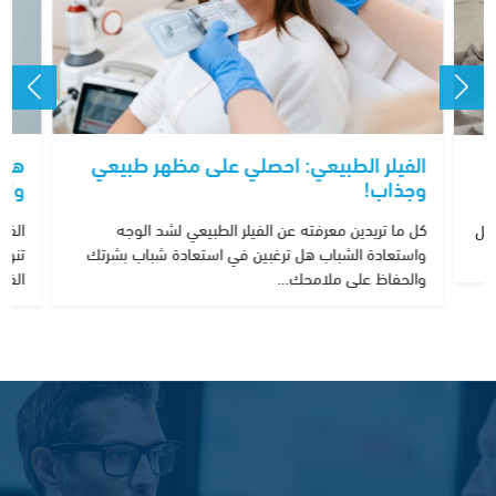
الفيلر الطبيعي: احصلي على مظهر طبيعي
هل 
وجذاب!
وال
كل ما تريدين معرفته عن الفيلر الطبيعي لشد الوجه
الفر
حصل
واستعادة الشباب هل ترغبين في استعادة شباب بشرتك
تنوع
والحفاظ على ملامحك…
الفي