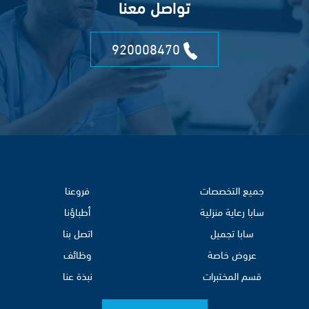
تواصل معنا
920008470
جميع التخصصات
فروعنا
سابا رعاية منزلية
أطباؤنا
سابا تجميل
اتصل بنا
عروض خاصة
وظائف
قسم المختبرات
نبذة عنا