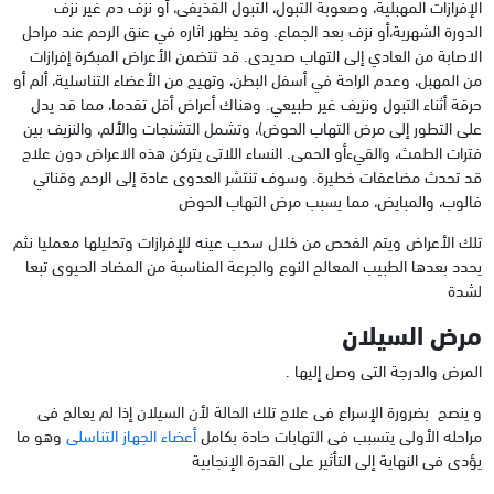
الإفرازات المهبلية، وصعوبة التبول، التبول القذيفى، أو نزف دم غير نزف
الدورة الشهرية،أو نزف بعد الجماع. وقد يظهر اثاره في عنق الرحم عند مراحل
الاصابة من العادي إلى التهاب صديدى. قد تتضمن الأعراض المبكرة إفرازات
من المهبل، وعدم الراحة في أسفل البطن، وتهيج من الأعضاء التناسلية، ألم أو
حرقة أثناء التبول ونزيف غير طبيعي. وهناك أعراض أقل تقدما، مما قد يدل
على التطور إلى مرض التهاب الحوض)، وتشمل التشنجات والألم، والنزيف بين
فترات الطمث، والقيءأو الحمى. النساء اللاتى يتركن هذه الاعراض دون علاج
قد تحدث مضاعفات خطيرة. وسوف تنتشر العدوى عادة إلى الرحم وقناتي
فالوب، والمبايض، مما يسبب مرض التهاب الحوض
تلك الأعراض ويتم الفحص من خلال سحب عينه للإفرازات وتحليلها معمليا نثم
يحدد بعدها الطبيب المعالج النوع والجرعة المناسبة من المضاد الحيوى تبعا
لشدة
مرض السيلان
المرض والدرجة التى وصل إليها .
و ينصح بضرورة الإسراع فى علاج تلك الحالة لأن السيلان إذا لم يعالج فى
مراحله الأولى يتسبب فى التهابات حادة بكامل
أعضاء الجهاز التناسلى
وهو ما
يؤدى فى النهاية إلى التأثير على القدرة الإنجابية