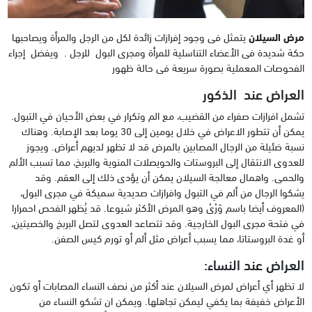
مرض السيلان
يتمثل فى وجود إفرازات زائدة لكل من الرجل والمرأة ويصاحبها
حكة شديدة فى الأعضاء التناسلية للمرأة ومجرى البول للرجل . ويفضل إجراء
الفحوصات المعملية بصورة سريعة فى حالة ظهور
العراض عند الذكور
تشمل افرازات صفراء من القضيب، مع الم وتكرار في بعض الأحيان في التبول.
يمكن أن تتطور الاعراض في خلال يومين إلى 30 يوما بعد الإصابة. وهناك
نسبة ضئيلة من الرجال المصابين بالمرض قد لا تظهر لديهم أعراض. ويجوز
للعدوى الانتقال إلى البروستات والحويصلات المنوية والبربخ، مما تسبب الألم
والحمى. واهمال معالجة السيلان يمكن أن يؤدى ذلك إلى العقم. وقد
يشكوا الرجال من ألم في التبول وافرازات صديدية سميكة في مجرى البول،
(المعروف أيضا باسم وَرْىْ وهو المرض الأكثر شيوعا. قد يُظهر الفحص احمرارا
في فتحة مجرى البول الخارجية. وقد تتصاعد العدوى لتصل البربخ والخصيتين،
أو غدة البروستاتا، مما يسبب أعراض مثل ألم أو تورم كيس الصفن.
العراض عند النساء:
لا تظهر أي أعراض لمرض السيلان عند أكثر من نصف النساء المصابات أو تكون
الأعراض خفيفة بما يكفي ليمكن تجاهلها. ويمكن ان تشكو النساء من