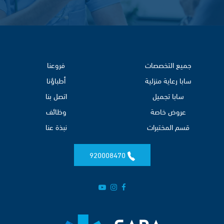
جميع التخصصات
فروعنا
سابا رعاية منزلية
أطباؤنا
سابا تجميل
اتصل بنا
عروض خاصة
وظائف
قسم المختبرات
نبذة عنا
920008470