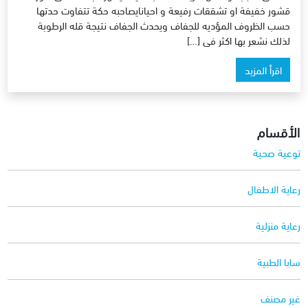
قشور خفيفة او تشققات رفيعة و احيانايصاحبه حكة تتفاوت حدتها
حسب الظروف المؤديه للجفاف ويحدث الجفاف نتيجة قله الرطوبة
لذلك نشعر بها اكثر فى […]
اقرأ المزيد
الأقسام
توعية صحية
رعاية الاطفال
رعاية منزلية
سابا الطبية
غير مصنف