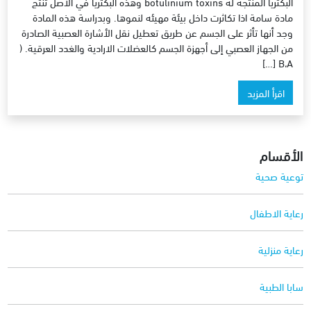
البكتريا المنتجه له botulinium toxins وهذه البكتريا في الاصل تنتج
مادة سامة اذا تكاثرت داخل بيئة مهيئه لنموها. وبدراسة هذه المادة
وجد أنها تأثر على الجسم عن طريق تعطيل نقل الأشارة العصبية الصادرة
من الجهاز العصبي إلى أجهزة الجسم كالعضلات الارادية والغدد العرقية. (
B،A […]
اقرأ المزيد
الأقسام
توعية صحية
رعاية الاطفال
رعاية منزلية
سابا الطبية