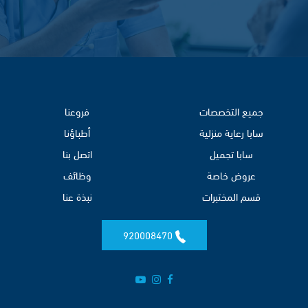
جميع التخصصات
فروعنا
سابا رعاية منزلية
أطباؤنا
سابا تجميل
اتصل بنا
عروض خاصة
وظائف
قسم المختبرات
نبذة عنا
920008470