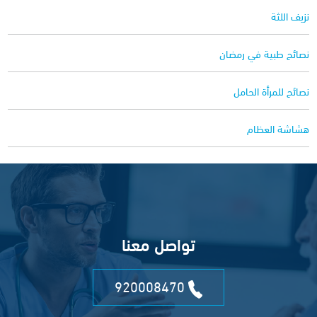
نزيف اللثة
نصائح طبية في رمضان
نصائح للمرأة الحامل
هشاشة العظام
تواصل معنا
920008470