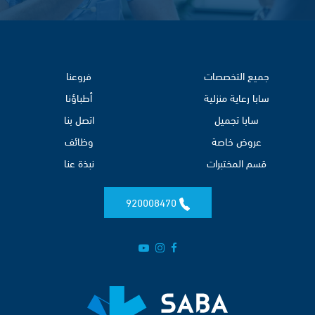
جميع التخصصات
فروعنا
سابا رعاية منزلية
أطباؤنا
سابا تجميل
اتصل بنا
عروض خاصة
وظائف
قسم المختبرات
نبذة عنا
920008470