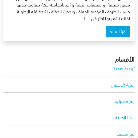
قشور خفيفة او تشققات رفيعة و احيانايصاحبه حكة تتفاوت حدتها
حسب الظروف المؤديه للجفاف ويحدث الجفاف نتيجة قله الرطوبة
لذلك نشعر بها اكثر فى […]
اقرأ المزيد
الأقسام
توعية صحية
رعاية الاطفال
رعاية منزلية
سابا الطبية
غير مصنف