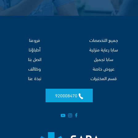
جميع التخصصات
فروعنا
سابا رعاية منزلية
أطباؤنا
سابا تجميل
اتصل بنا
عروض خاصة
وظائف
قسم المختبرات
نبذة عنا
920008470