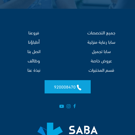
جميع التخصصات
فروعنا
سابا رعاية منزلية
أطباؤنا
سابا تجميل
اتصل بنا
عروض خاصة
وظائف
قسم المختبرات
نبذة عنا
920008470