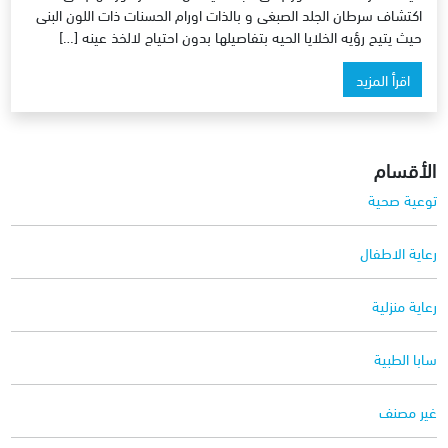
اكتشاف سرطان الجلد الصبغى و بالذات اورام الحسنات ذات اللون البنى
حيث يتيح رؤيه الخلايا الحيه بتفاصيلها بدون احتياج لالخذ عينه […]
اقرأ المزيد
الأقسام
توعية صحية
رعاية الاطفال
رعاية منزلية
سابا الطبية
غير مصنف