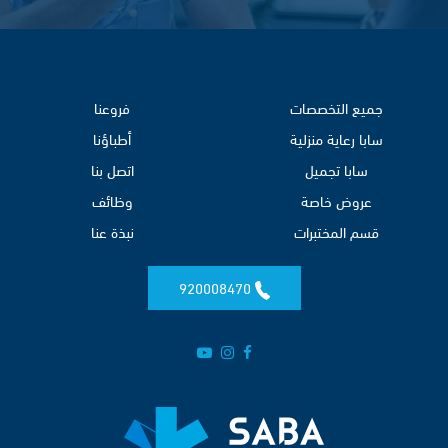
جميع التخصصات
فروعنا
سابا رعاية منزلية
أطباؤنا
سابا تجميل
اتصل بنا
عروض خاصة
وظائف
قسم المختبرات
نبذة عنا
920008470