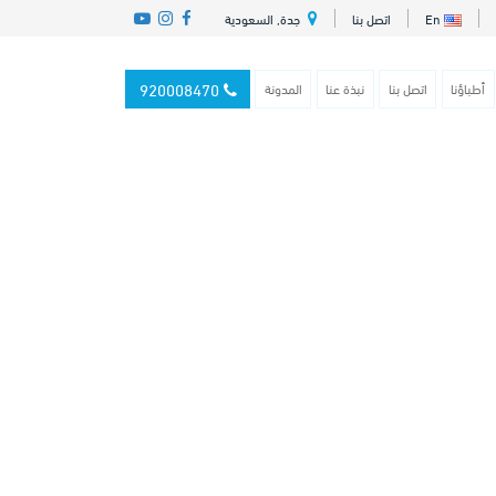
En
اتصل بنا
جدة, السعودية
920008470
أطباؤنا
اتصل بنا
نبذة عنا
المدونة