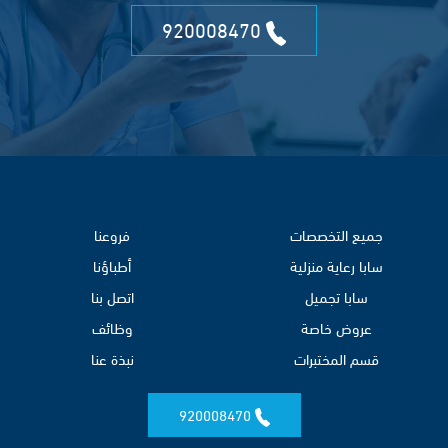
920008470
جميع التخصصات
فروعنا
سابا رعاية منزلية
أطباؤنا
سابا تجميل
اتصل بنا
عروض خاصة
وظائف
قسم المختبرات
نبذة عنا
920008470