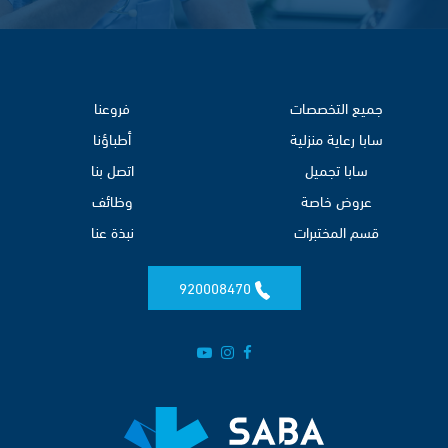
جميع التخصصات
فروعنا
سابا رعاية منزلية
أطباؤنا
سابا تجميل
اتصل بنا
عروض خاصة
وظائف
قسم المختبرات
نبذة عنا
920008470