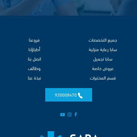
جميع التخصصات
فروعنا
سابا رعاية منزلية
أطباؤنا
سابا تجميل
اتصل بنا
عروض خاصة
وظائف
قسم المختبرات
نبذة عنا
920008470