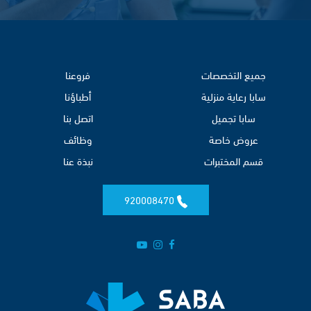
جميع التخصصات
فروعنا
سابا رعاية منزلية
أطباؤنا
سابا تجميل
اتصل بنا
عروض خاصة
وظائف
قسم المختبرات
نبذة عنا
920008470