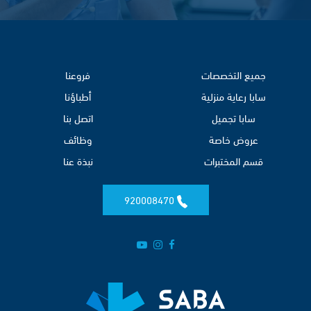
جميع التخصصات
فروعنا
سابا رعاية منزلية
أطباؤنا
سابا تجميل
اتصل بنا
عروض خاصة
وظائف
قسم المختبرات
نبذة عنا
920008470