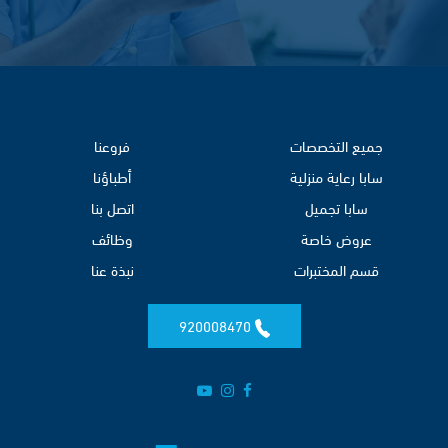
جميع التخصصات
فروعنا
سابا رعاية منزلية
أطباؤنا
سابا تجميل
اتصل بنا
عروض خاصة
وظائف
قسم المختبرات
نبذة عنا
920008470