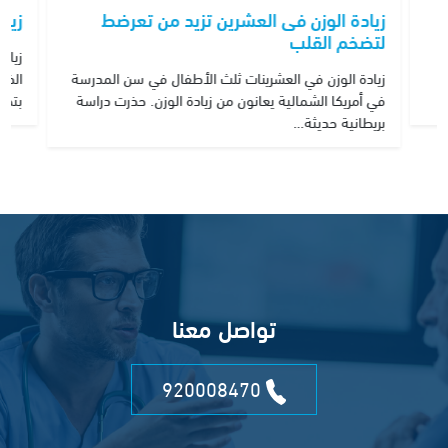
زيادة الوزن فى العشرين تزيد من تعرضط
زيا
لتضخم القلب
زياد
زيادة الوزن في العشرينات ثلث الأطفال في سن المدرسة
الذي
في أمريكا الشمالية يعانون من زيادة الوزن. حذرت دراسة
بتحل
بريطانية حديثة…
تواصل معنا
920008470