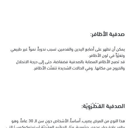
صدفية الأظافر:
يمكن أن تظهر على أصابع اليدين والقدمين، تسبب ندوباً، نمواً غير طبيعي
وتغيّراً في لون الأظافر.
قد تصبح الأظافر المصابة بالصدفية فضفاضة، حتى إلى درجة الانحلال
والخروج من مكانها. وفي الحالات الشديدة تتفتّت الأظافر.
الصدفية القـَطْـْرَوِيّة:
هذا النوع من المرض يصيب، أساساً، الأشخاص دون سن الـ 30 عاماً، وهو
يظهر عادة جراء عدوى جرثومية، مثل الجراثيم العِقـْديّة (ستربتوكوكوس) التي