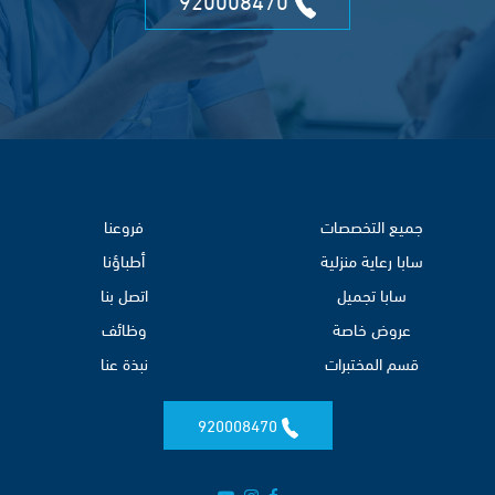
جميع التخصصات
فروعنا
سابا رعاية منزلية
أطباؤنا
سابا تجميل
اتصل بنا
عروض خاصة
وظائف
قسم المختبرات
نبذة عنا
920008470