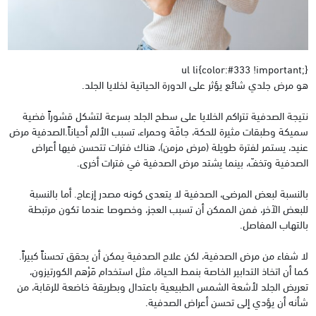
ul li{color:#333 !important;}
هو مرض جلدي شائع يؤثر على الدورة الحياتية لخلايا الجلد.
نتيجة الصدفية تتراكم الخلايا على سطح الجلد بسرعة لتشكل قشوراً فضية
سميكة وطبقات مثيرة للحكة، جافّة وحمراء، تسبب الألم أحياناً.الصدفية مرض
عنيد، يستمر لفترة طويلة (مرض مزمن)، هناك فترات تتحسن فيها أعراض
الصدفية وتخفّ، بينما يشتد مرض الصدفية في فترات أخرى.
بالنسبة لبعض المرضى، الصدفية لا يتعدى كونه مصدر إزعاج. أما بالنسبة
للبعض الآخر، فمن الممكن أن تسبب العجز، وخصوصا عندما تكون مرتبطة
بالتهاب المفاصل.
لا شفاء من مرض الصدفية، لكن علاج الصدفية يمكن أن يحقق تحسناً كبيراً.
كما أن اتخاذ التدابير الخاصة بنمط الحياة، مثل استخدام مَرْهم الكورتيزون،
تعريض الجلد لأشعة الشمس الطبيعية باعتدال وبطريقة خاضعة للرقابة، من
شأنه أن يؤدي إلى تحسن أعراض الصدفية.