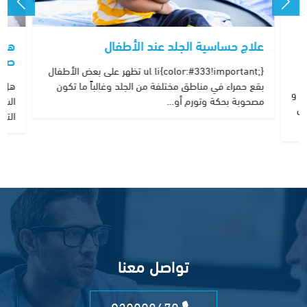
علاج حساسية الجلد عند الأطفال
هل 
صحي
ul li{color:#333!important;} تظهر على بعض الأطفال
بقع حمراء في مناطق مختلفة من الجلد وغالباً ما تكون
هل ا
ة و
مصحوبة بحكة وتورم أو…
الشع
لى
التغ
تواصل معنا
920008470